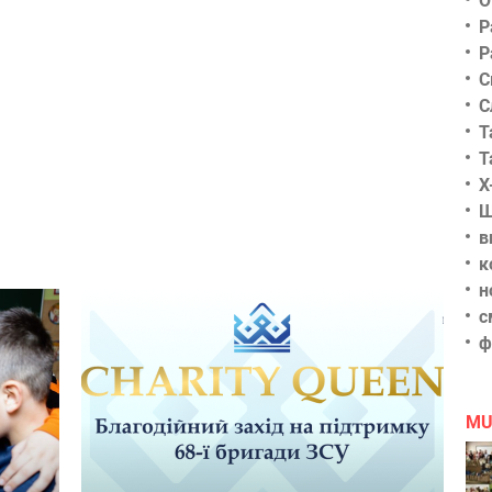
О
Р
Р
С
С
Т
Т
Х
Ш
в
к
н
с
ф
MU