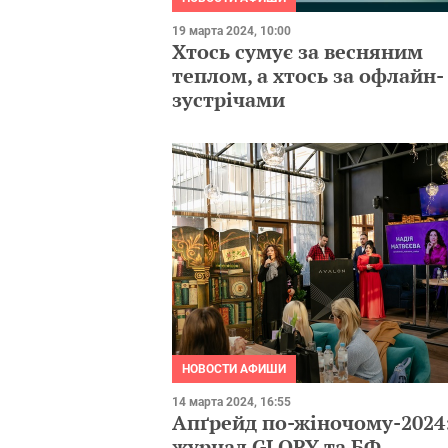
19 марта 2024, 10:00
Хтось сумує за весняним
теплом, а хтось за офлайн-
зустрічами
НОВОСТИ АФИШИ
14 марта 2024, 16:55
Апґрейд по-жіночому-2024
журнал GLORY та БФ