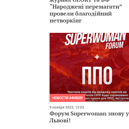
“Народжені перемагати”
провели благодійний
нетворкінг
НОВОСТИ АФИШИ
9 ноября 2023, 12:03
Форум Superwoman знову у
Львові!