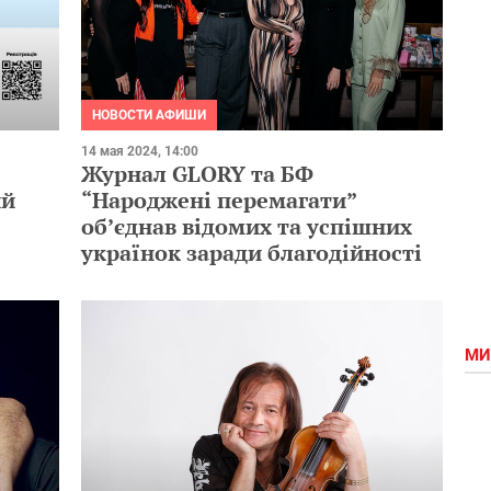
НОВОСТИ АФИШИ
14 мая 2024, 14:00
Журнал GLORY та БФ
ий
“Народжені перемагати”
обʼєднав відомих та успішних
українок заради благодійності
МИ