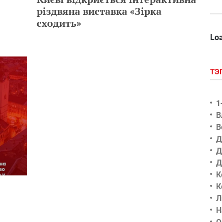
різдвяна виставка «Зірка
сходить»
Loa
ТЭ
1
В
В
Д
Д
Д
К
К
Л
Н