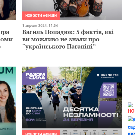
НОВОСТИ АФИШИ
1 апреля 2024, 11:54
дра
Василь Попадюк: 5 фактів, які
Хоми
ви можливо не знали про
ю
“українського Паганіні”
НО
НОВОСТИ АФИШИ