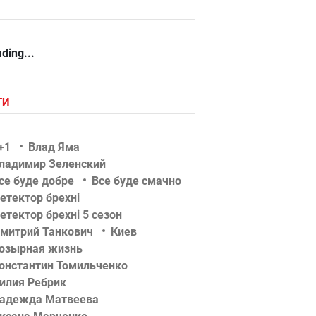
ding...
ГИ
+1
Влад Яма
ладимир Зеленский
се буде добре
Все буде смачно
етектор брехні
етектор брехні 5 сезон
митрий Танкович
Киев
озырная жизнь
онстантин Томильченко
илия Ребрик
адежда Матвеева