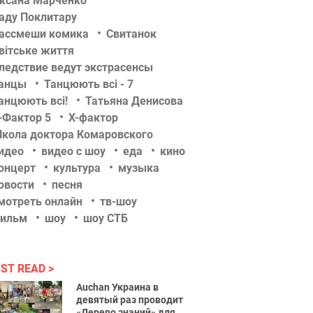
ксана Марченко
аду Поклитару
ассмеши комика
Свитанок
вітське життя
ледствие ведут экстрасенсы
анцы
Танцюють всі - 7
анцюють всі!
Татьяна Денисова
-Фактор 5
Х-фактор
кола доктора Комаровского
идео
видео с шоу
еда
кино
онцерт
культура
музыка
овости
песня
мотреть онлайн
тв-шоу
ильм
шоу
шоу СТБ
ST READ
Auchan Украина в
девятый раз проводит
«Дерево знаний» для