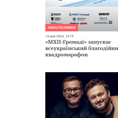
НОВОСТИ АФИШИ
14 мая 2024, 14:19
«МХП-Громаді» запускає
всеукраїнський благодійн
квадромарафон