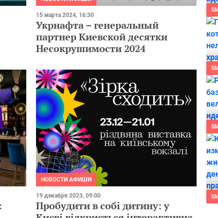
S
15 марта 2024, 16:30
Укрнафта – генеральный
партнер Киевской десятки
Несокрушимости 2024
S
S
НОВОСТИ АФИШИ
19 декабря 2023, 09:00
S
:
Пробудити в собі дитину: у
Києві відкриється інтерактивна