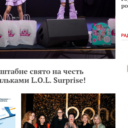
ро
РА
штабне свято на честь
льками L.O.L. Surprise!