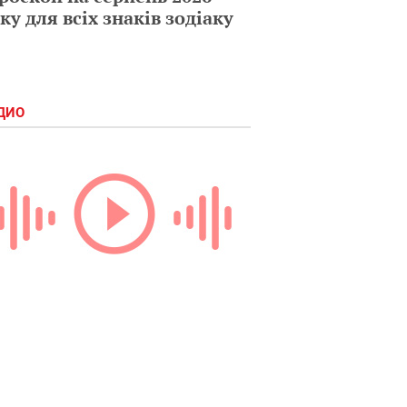
ку для всіх знаків зодіаку
ДИО