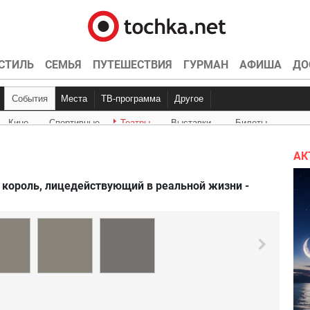
СТИЛЬ
СЕМЬЯ
ПУТЕШЕСТВИЯ
ГУРМАН
АФИША
ДО
События
Места
ТВ-программа
Другое
Кино
Спортивные
Театры
Выставки
Билеты
Куда пойти
Точка контроля
Интервью
Конкурсы
Эксклюзив
Видео
Кон
Ки
АК
и король, лицедействующий в реальной жизни -