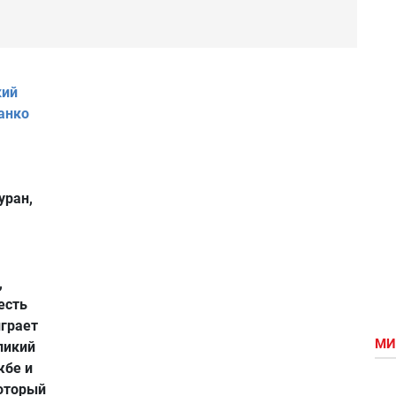
кий
анко
уран,
,
есть
играет
МИ
ликий
жбе и
который