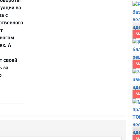
повороты
уации на
а с
ственного
от
S
многом
ях. А
т своей
S
ь за
о
S
S