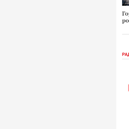
Го
ро
РА