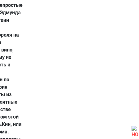
Непростые
 Эдмунда
твии
ороля на
в
 вино,
му их
ть к
н по
рия
ты из
роятные
естве
ком этой
«Кин, или
юма.
НО