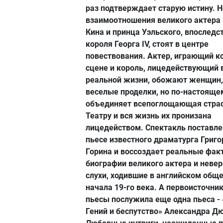
раз подтверждает старую истину. 
взаимоотношения великого актера
Кина и принца Уэльского, впоследс
короля Георга IV, стоят в центре
повествования. Актер, играющий к
сцене и король, лицедействующий 
реальной жизни, обожают женщин,
веселые проделки, но по-настояще
объединяет всепоглощающая страс
Театру и вся жизнь их пронизана
лицедейством. Спектакль поставле
пьесе известного драматурга Григо
Горина и воссоздает реальные фак
биографии великого актера и неве
слухи, ходившие в английском общ
начала 19-го века. А первоисточни
пьесы послужила еще одна пьеса - 
Гений и беспутство» Александра Д