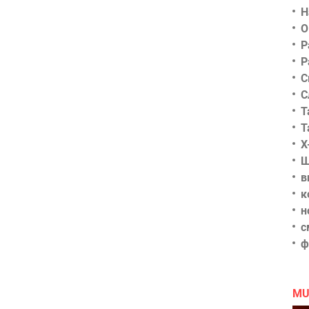
Н
О
Р
Р
С
С
Т
Т
Х
Ш
в
к
н
с
ф
MU