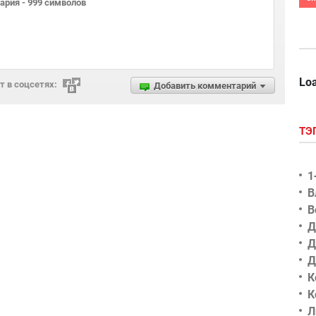
Loa
 в соцсетях:
Добавить комментарий
ТЭ
1
В
В
Д
Д
Д
К
К
Л