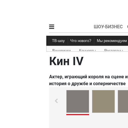
ШОУ-БИЗНЕС
ТВ-шоу
Что нового?
Мы рекомендуем
Вечеринки
Концерты
Рестораны
Новости афиши
Рецензии
Кин IV
Актер, играющий короля на сцене 
история о дружбе и соперничестве