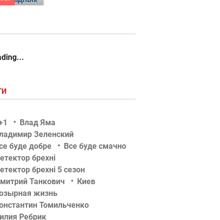
ding...
ГИ
+1
Влад Яма
ладимир Зеленский
се буде добре
Все буде смачно
етектор брехні
етектор брехні 5 сезон
митрий Танкович
Киев
озырная жизнь
онстантин Томильченко
илия Ребрик