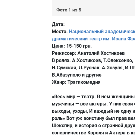
Фото 1 из 5
Дата:
Место:
Национальный академичес
драматический театр им. Ивана Фр
Цена:
15-150 грн.
Режиссер:
Анатолий Хостикоев
В ролях:
А.Хостикоев, Т.Олексенко,
Н.Сумская, Л.Руснак, А.Зозуля, И.Ш
В.Абазуполо и другие
Жанр:
Трагикомедия
«Весь мир — театр. В нем женщины
мужчины — все актеры. У них свои 
выходы, уходы, И каждый не одну 
роль» Вот уж воистину был прав ве
Шекспир, и история о странной дру
соперничестве Короля и Актера в 