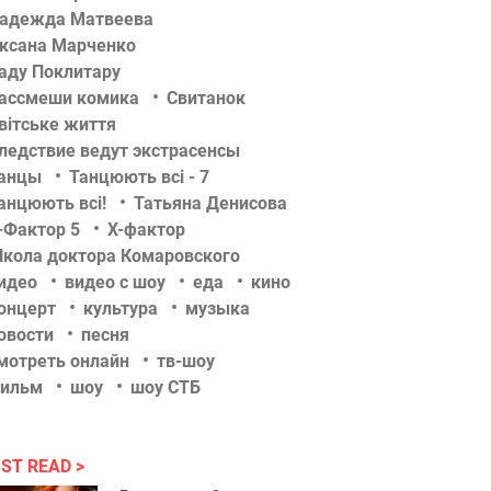
адежда Матвеева
ксана Марченко
аду Поклитару
ассмеши комика
Свитанок
вітське життя
ледствие ведут экстрасенсы
анцы
Танцюють всі - 7
анцюють всі!
Татьяна Денисова
-Фактор 5
Х-фактор
кола доктора Комаровского
идео
видео с шоу
еда
кино
онцерт
культура
музыка
овости
песня
мотреть онлайн
тв-шоу
ильм
шоу
шоу СТБ
ST READ