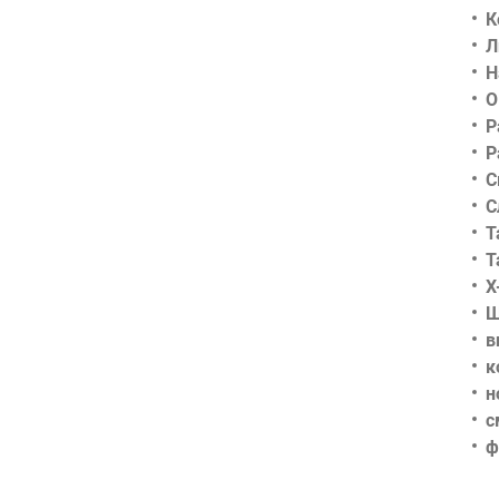
К
Л
Н
О
Р
Р
С
С
Т
Т
Х
Ш
в
к
н
с
ф