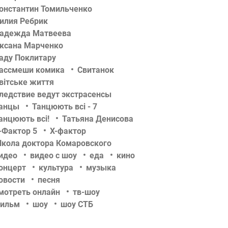
онстантин Томильченко
илия Ребрик
адежда Матвеева
ксана Марченко
аду Поклитару
ассмеши комика
Свитанок
вітське життя
ледствие ведут экстрасенсы
анцы
Танцюють всі - 7
анцюють всі!
Татьяна Денисова
-Фактор 5
Х-фактор
кола доктора Комаровского
идео
видео с шоу
еда
кино
онцерт
культура
музыка
овости
песня
мотреть онлайн
тв-шоу
ильм
шоу
шоу СТБ