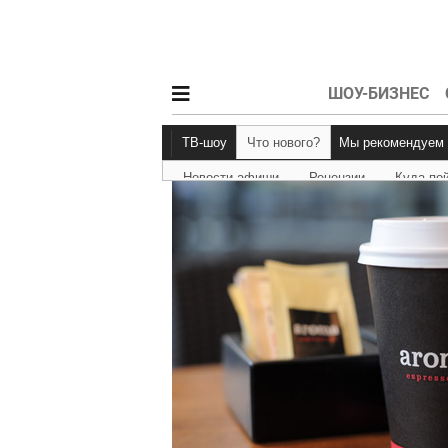
ШОУ-БИЗНЕС
ТВ-шоу
Что нового?
Мы рекомендуем
Новости афиши
Рецензии
Куда по