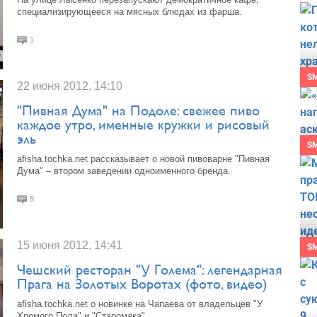
специализирующееся на мясных блюдах из фарша.
1
S
22 июня 2012, 14:10
"Пивная Дума" на Подоле: свежее пиво
каждое утро, именные кружки и рисовый
эль
S
afisha.tochka.net рассказывает о новой пивоварне "Пивная
Дума" – втором заведении одноименного бренда.
5
15 июня 2012, 14:41
S
Чешский ресторан "У Голема": легендарная
Прага на Золотых Воротах (фото, видео)
afisha.tochka.net о новинке на Чапаева от владельцев "У
Хромого Пола" и "Старомака".