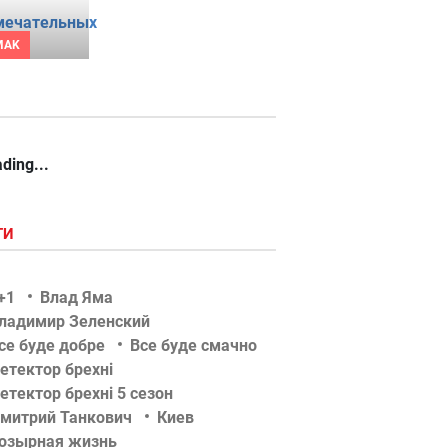
MAK
ding...
ГИ
+1
Влад Яма
ладимир Зеленский
се буде добре
Все буде смачно
етектор брехні
етектор брехні 5 сезон
митрий Танкович
Киев
озырная жизнь