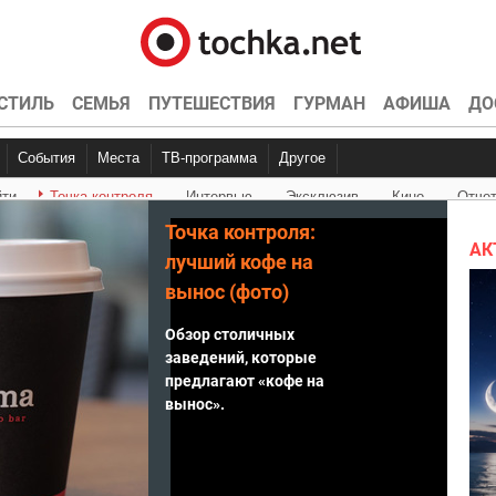
СТИЛЬ
СЕМЬЯ
ПУТЕШЕСТВИЯ
ГУРМАН
АФИША
ДО
События
Места
ТВ-программа
Другое
йти
Точка контроля
Интервью
Эксклюзив
Кино
Отче
Вечеринки
Концерты
Рестораны
Конкурсы
Кино
Видео
Спортивные
Кон
Точка контроля:
АК
лучший кофе на
вынос (фото)
Обзор столичных
заведений, которые
предлагают «кофе на
вынос».