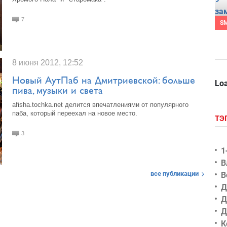
7
S
8 июня 2012, 12:52
Новый АутПаб на Дмитриевской: больше
Loa
пива, музыки и света
afisha.tochka.net делится впечатлениями от популярного
паба, который переехал на новое место.
ТЭ
3
1
В
все публикации
В
Д
Д
Д
К