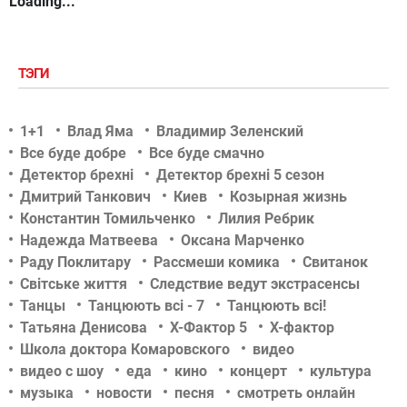
Loading...
ТЭГИ
1+1
Влад Яма
Владимир Зеленский
Все буде добре
Все буде смачно
Детектор брехні
Детектор брехні 5 сезон
Дмитрий Танкович
Киев
Козырная жизнь
Константин Томильченко
Лилия Ребрик
Надежда Матвеева
Оксана Марченко
Раду Поклитару
Рассмеши комика
Свитанок
Світське життя
Следствие ведут экстрасенсы
Танцы
Танцюють всі - 7
Танцюють всі!
Татьяна Денисова
Х-Фактор 5
Х-фактор
Школа доктора Комаровского
видео
видео с шоу
еда
кино
концерт
культура
музыка
новости
песня
смотреть онлайн