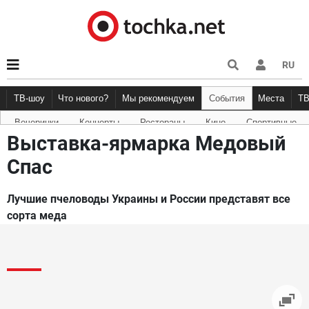
RU
ТВ-шоу
Что нового?
Мы рекомендуем
События
Места
Т
Вечеринки
Концерты
Рестораны
Кино
Спортивные
Новости афиши
Рецензии
Куда пойти
Точка 
Выставка-ярмарка Медовый
Спас
Лучшие пчеловоды Украины и России представят все
сорта меда