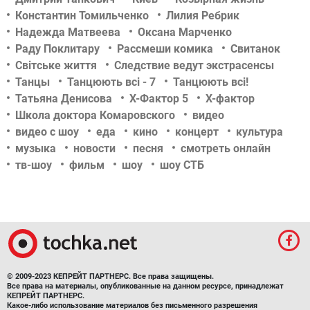
Константин Томильченко
Лилия Ребрик
Надежда Матвеева
Оксана Марченко
Раду Поклитару
Рассмеши комика
Свитанок
Світське життя
Следствие ведут экстрасенсы
Танцы
Танцюють всі - 7
Танцюють всі!
Татьяна Денисова
Х-Фактор 5
Х-фактор
Школа доктора Комаровского
видео
видео с шоу
еда
кино
концерт
культура
музыка
новости
песня
смотреть онлайн
тв-шоу
фильм
шоу
шоу СТБ
© 2009-2023 КЕПРЕЙТ ПАРТНЕРС. Все права защищены.
Все права на материалы, опубликованные на данном ресурсе, принадлежат
КЕПРЕЙТ ПАРТНЕРС.
Какое-либо использование материалов без письменного разрешения