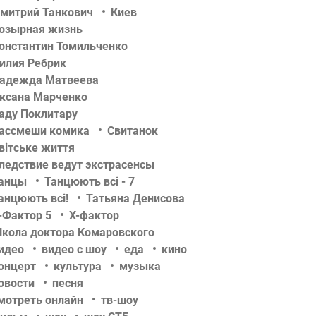
митрий Танкович
Киев
озырная жизнь
онстантин Томильченко
илия Ребрик
адежда Матвеева
ксана Марченко
аду Поклитару
ассмеши комика
Свитанок
вітське життя
ледствие ведут экстрасенсы
анцы
Танцюють всі - 7
анцюють всі!
Татьяна Денисова
-Фактор 5
Х-фактор
кола доктора Комаровского
идео
видео с шоу
еда
кино
онцерт
культура
музыка
овости
песня
мотреть онлайн
тв-шоу