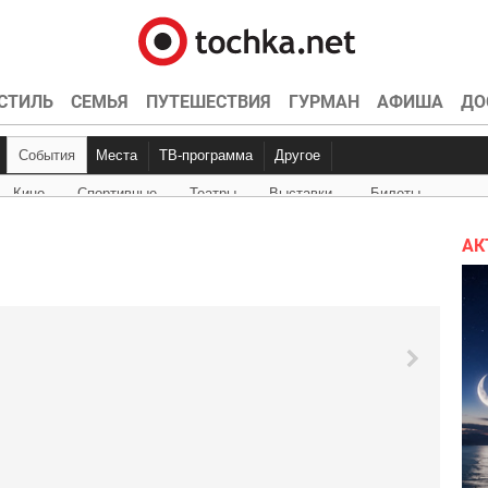
СТИЛЬ
СЕМЬЯ
ПУТЕШЕСТВИЯ
ГУРМАН
АФИША
ДО
События
Места
ТВ-программа
Другое
Кино
Спортивные
Театры
Выставки
Билеты
Куда пойти
Точка контроля
Интервью
Конкурсы
Эксклюзив
Видео
Кон
Ки
АК