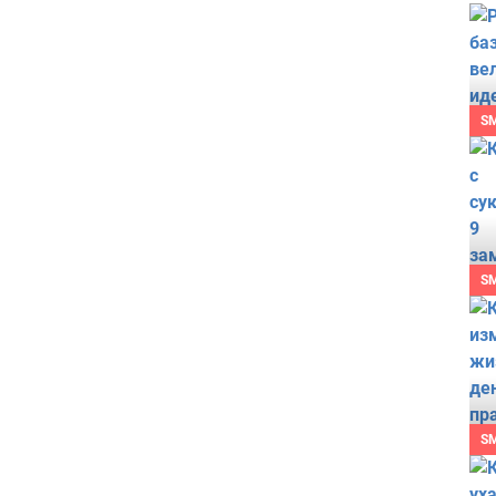
S
S
S