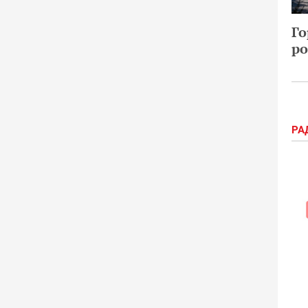
Го
ро
РА