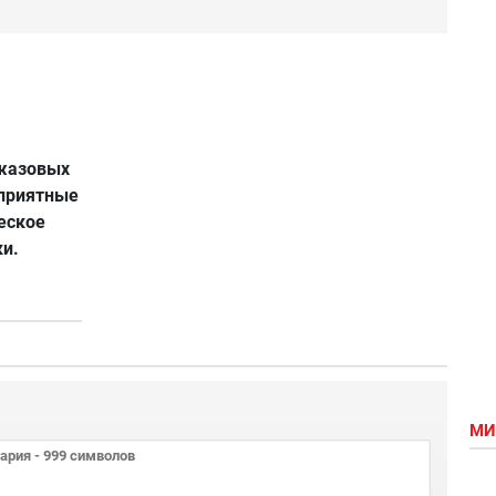
джазовых
 приятные
ческое
и.
МИ