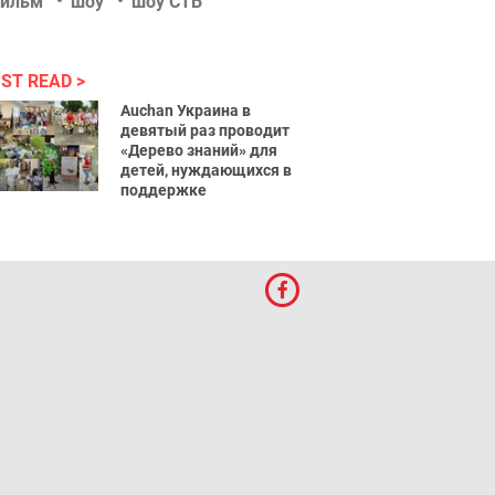
ильм
шоу
шоу СТБ
ST READ
Auchan Украина в
девятый раз проводит
«Дерево знаний» для
детей, нуждающихся в
поддержке