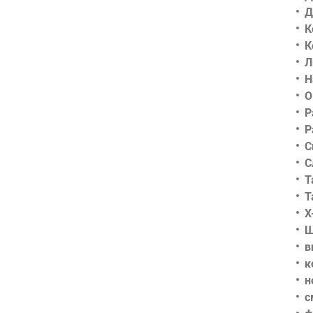
Д
К
К
Л
Н
О
Р
Р
С
С
Т
Т
Х
Ш
в
к
н
с