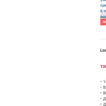
S
Loa
ТЭ
1
В
В
Д
Д