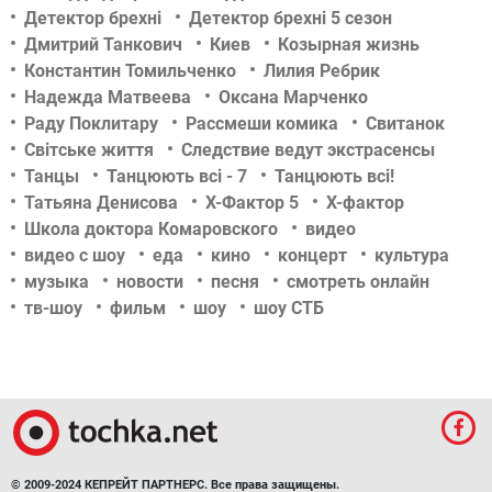
Детектор брехні
Детектор брехні 5 сезон
Дмитрий Танкович
Киев
Козырная жизнь
Константин Томильченко
Лилия Ребрик
Надежда Матвеева
Оксана Марченко
Раду Поклитару
Рассмеши комика
Свитанок
Світське життя
Следствие ведут экстрасенсы
Танцы
Танцюють всі - 7
Танцюють всі!
Татьяна Денисова
Х-Фактор 5
Х-фактор
Школа доктора Комаровского
видео
видео с шоу
еда
кино
концерт
культура
музыка
новости
песня
смотреть онлайн
тв-шоу
фильм
шоу
шоу СТБ
© 2009-2024 КЕПРЕЙТ ПАРТНЕРС. Все права защищены.