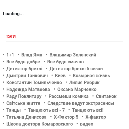
Loading...
ТЭГИ
1+1
Влад Яма
Владимир Зеленский
Все буде добре
Все буде смачно
Детектор брехні
Детектор брехні 5 сезон
Дмитрий Танкович
Киев
Козырная жизнь
Константин Томильченко
Лилия Ребрик
Надежда Матвеева
Оксана Марченко
Раду Поклитару
Рассмеши комика
Свитанок
Світське життя
Следствие ведут экстрасенсы
Танцы
Танцюють всі - 7
Танцюють всі!
Татьяна Денисова
Х-Фактор 5
Х-фактор
Школа доктора Комаровского
видео