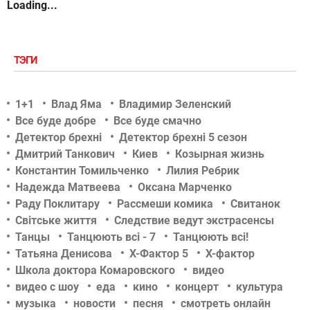
Loading...
ТЭГИ
1+1
Влад Яма
Владимир Зеленский
Все буде добре
Все буде смачно
Детектор брехні
Детектор брехні 5 сезон
Дмитрий Танкович
Киев
Козырная жизнь
Константин Томильченко
Лилия Ребрик
Надежда Матвеева
Оксана Марченко
Раду Поклитару
Рассмеши комика
Свитанок
Світське життя
Следствие ведут экстрасенсы
Танцы
Танцюють всі - 7
Танцюють всі!
Татьяна Денисова
Х-Фактор 5
Х-фактор
Школа доктора Комаровского
видео
видео с шоу
еда
кино
концерт
культура
музыка
новости
песня
смотреть онлайн