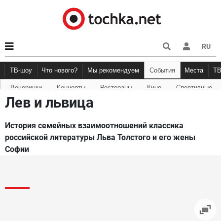
RU
ТВ-шоу
Что нового?
Мы рекомендуем
События
Места
Т
Вечеринки
Концерты
Рестораны
Кино
Спортивные
Новости афиши
Рецензии
Куда пойти
Точка 
Лев и львица
История семейных взаимоотношений классика
российской литературы Льва Толстого и его жены
Софии