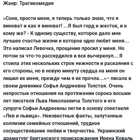
Жанр:
Трагикомедия
«Соня, прости меня, я теперь только знаю, что я
виноват и как я виноват! ...Я был горд и жесток, и к
кому же? - К одному существу, которое дало мне
лучшее счастье жизни и которое одно любит меня...
Это написал Левочка, прощение просил у меня. Но
потом за что-то рассердился и все вычеркнул... Я
стоила этих нескольких строк нежности и раскаяния с
его стороны, но в новую минуту сердца на меня он
лишил их меня, прежде чем я их прочла...»– писала в
своем дневнике Софья Андреевна Толстая. Очень
непростые отношения на протяжении сорока восьми
лет писателя Льва Николаевича Толстого и его
супруги Софьи Андреевны легли в основу спектакля
«Лев и львица». Неизвестные факты, запутанные
коллизии семейных отношений, трудное
сосуществование любви и творчества. Украинский
драматург британского происхождения Ирена Коваль