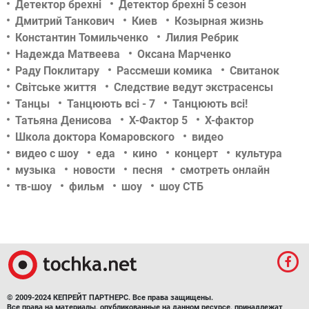
Детектор брехні
Детектор брехні 5 сезон
Дмитрий Танкович
Киев
Козырная жизнь
Константин Томильченко
Лилия Ребрик
Надежда Матвеева
Оксана Марченко
Раду Поклитару
Рассмеши комика
Свитанок
Світське життя
Следствие ведут экстрасенсы
Танцы
Танцюють всі - 7
Танцюють всі!
Татьяна Денисова
Х-Фактор 5
Х-фактор
Школа доктора Комаровского
видео
видео с шоу
еда
кино
концерт
культура
музыка
новости
песня
смотреть онлайн
тв-шоу
фильм
шоу
шоу СТБ
© 2009-2024 КЕПРЕЙТ ПАРТНЕРС. Все права защищены.
Все права на материалы, опубликованные на данном ресурсе, принадлежат