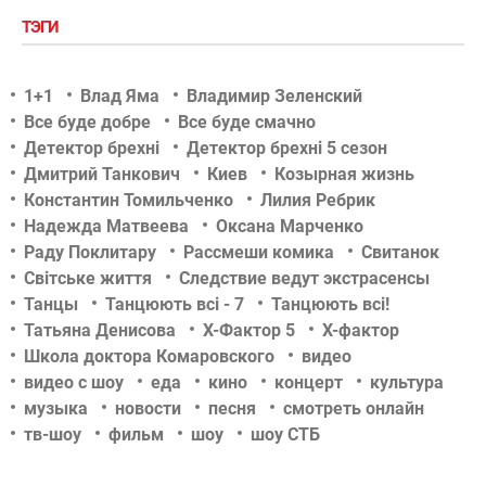
ТЭГИ
1+1
Влад Яма
Владимир Зеленский
Все буде добре
Все буде смачно
Детектор брехні
Детектор брехні 5 сезон
Дмитрий Танкович
Киев
Козырная жизнь
Константин Томильченко
Лилия Ребрик
Надежда Матвеева
Оксана Марченко
Раду Поклитару
Рассмеши комика
Свитанок
Світське життя
Следствие ведут экстрасенсы
Танцы
Танцюють всі - 7
Танцюють всі!
Татьяна Денисова
Х-Фактор 5
Х-фактор
Школа доктора Комаровского
видео
видео с шоу
еда
кино
концерт
культура
музыка
новости
песня
смотреть онлайн
тв-шоу
фильм
шоу
шоу СТБ