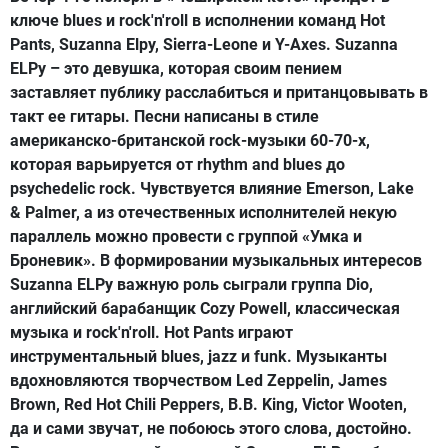
ключе blues и rock'n'roll в исполнении команд Hot
Pants, Suzanna Elpy, Sierra-Leone и Y-Axes. Suzanna
ELPy – это девушка, которая своим пением
заставляет публику расслабиться и пританцовывать в
такт ее гитары. Песни написаны в стиле
американско-британской rock-музыки 60-70-х,
которая варьируется от rhythm and blues до
psychedelic rock. Чувствуется влияние Emerson, Lake
& Palmer, а из отечественных исполнителей некую
параллель можно провести с группой «Умка и
Броневик». В формировании музыкальных интересов
Suzanna ELPy важную роль сыграли группа Dio,
английский барабанщик Cozy Powell, классическая
музыка и rock'n'roll. Hot Pants играют
инструментальный blues, jazz и funk. Музыканты
вдохновляются творчеством Led Zeppelin, James
Brown, Red Hot Chili Peppers, B.B. King, Victor Wooten,
да и сами звучат, не побоюсь этого слова, достойно.