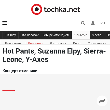
RU
ТВ-шоу
Что нового?
Мы рекомендуем
События
Места
Т
Вечеринки
Концерты
Рестораны
Кино
Спортивные
Новости афиши
Рецензии
Куда пойти
Точка 
Hot Pants, Suzanna Elpy, Sierra-
Leone, Y-Axes
Концерт отменили