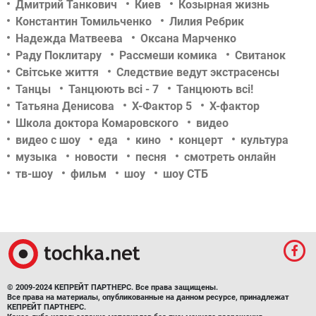
Дмитрий Танкович
Киев
Козырная жизнь
Константин Томильченко
Лилия Ребрик
Надежда Матвеева
Оксана Марченко
Раду Поклитару
Рассмеши комика
Свитанок
Світське життя
Следствие ведут экстрасенсы
Танцы
Танцюють всі - 7
Танцюють всі!
Татьяна Денисова
Х-Фактор 5
Х-фактор
Школа доктора Комаровского
видео
видео с шоу
еда
кино
концерт
культура
музыка
новости
песня
смотреть онлайн
тв-шоу
фильм
шоу
шоу СТБ
© 2009-2024 КЕПРЕЙТ ПАРТНЕРС. Все права защищены.
Все права на материалы, опубликованные на данном ресурсе, принадлежат
КЕПРЕЙТ ПАРТНЕРС.