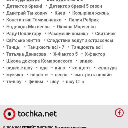
Детектор брехні
Детектор брехні 5 сезон
Дмитрий Танкович
Киев
Козырная жизнь
Константин Томильченко
Лилия Ребрик
Надежда Матвеева
Оксана Марченко
Раду Поклитару
Рассмеши комика
Свитанок
Світське життя
Следствие ведут экстрасенсы
Танцы
Танцюють всі - 7
Танцюють всі!
Татьяна Денисова
Х-Фактор 5
Х-фактор
Школа доктора Комаровского
видео
видео с шоу
еда
кино
концерт
культура
музыка
новости
песня
смотреть онлайн
тв-шоу
фильм
шоу
шоу СТБ
© 2009-2024 КЕПРЕЙТ ПАРТНЕРС. Все права защищены.