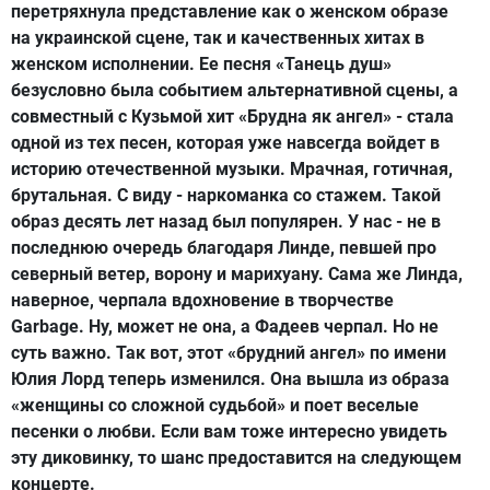
перетряхнула представление как о женском образе
на украинской сцене, так и качественных хитах в
женском исполнении. Ее песня «Танець душ»
безусловно была событием альтернативной сцены, а
совместный с Кузьмой хит «Брудна як ангел» - стала
одной из тех песен, которая уже навсегда войдет в
историю отечественной музыки. Мрачная, готичная,
брутальная. С виду - наркоманка со стажем. Такой
образ десять лет назад был популярен. У нас - не в
последнюю очередь благодаря Линде, певшей про
северный ветер, ворону и марихуану. Сама же Линда,
наверное, черпала вдохновение в творчестве
Garbage. Ну, может не она, а Фадеев черпал. Но не
суть важно. Так вот, этот «брудний ангел» по имени
Юлия Лорд теперь изменился. Она вышла из образа
«женщины со сложной судьбой» и поет веселые
песенки о любви. Если вам тоже интересно увидеть
эту диковинку, то шанс предоставится на следующем
концерте.