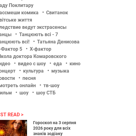
аду Поклитару
ассмеши комика
Свитанок
вітське життя
ледствие ведут экстрасенсы
анцы
Танцюють всі - 7
анцюють всі!
Татьяна Денисова
-Фактор 5
Х-фактор
кола доктора Комаровского
идео
видео с шоу
еда
кино
онцерт
культура
музыка
овости
песня
мотреть онлайн
тв-шоу
ильм
шоу
шоу СТБ
ST READ
Гороскоп на 3 серпня
2026 року для всіх
знаків зодіаку