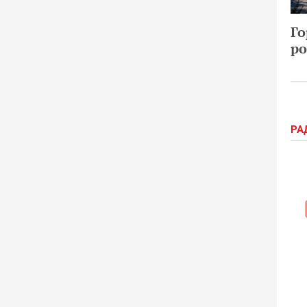
Го
ро
РА