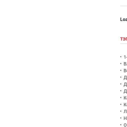
Loa
ТЭ
1
В
В
Д
Д
Д
К
К
Л
Н
О