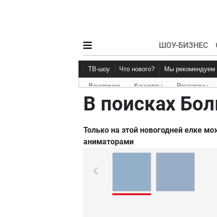
ШОУ-БИЗНЕС
ТВ-шоу
Что нового?
Мы рекомендуем
Вечеринки
Концерты
Рестораны
Новости афиши
Рецензии
В поисках Бо
Только на этой новогодней елке мо
аниматорами