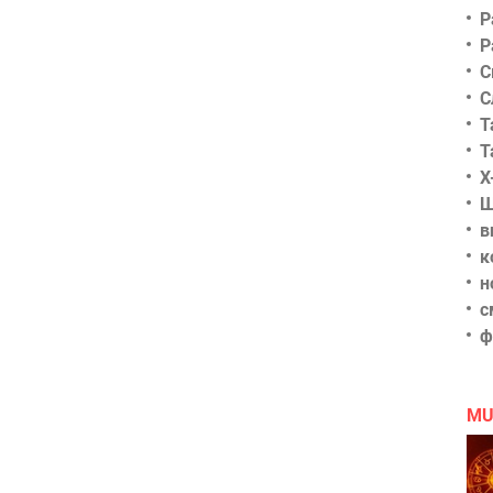
Р
Р
С
С
Т
Т
Х
Ш
в
к
н
с
ф
MU