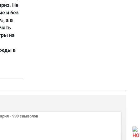
приз. Не
ие и без
», а в
учать
гры на
ижды в
НО