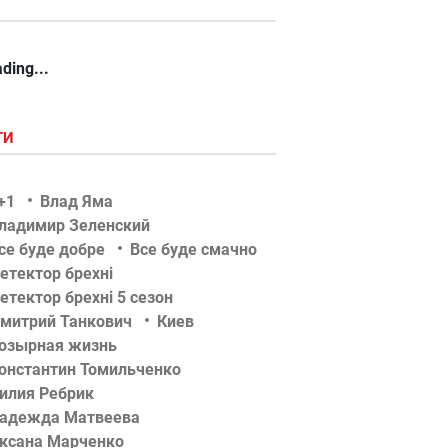
ding...
ГИ
+1
Влад Яма
ладимир Зеленский
се буде добре
Все буде смачно
етектор брехні
етектор брехні 5 сезон
митрий Танкович
Киев
озырная жизнь
онстантин Томильченко
илия Ребрик
адежда Матвеева
ксана Марченко