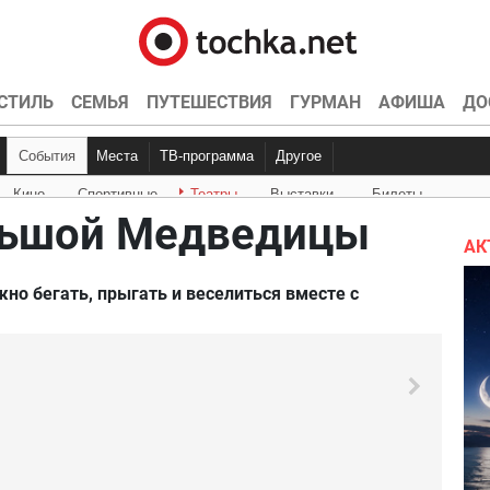
СТИЛЬ
СЕМЬЯ
ПУТЕШЕСТВИЯ
ГУРМАН
АФИША
ДО
События
Места
ТВ-программа
Другое
Кино
Спортивные
Театры
Выставки
Билеты
Куда пойти
Точка контроля
Интервью
Конкурсы
Эксклюзив
Видео
Кон
Ки
льшой Медведицы
АК
жно бегать, прыгать и веселиться вместе с