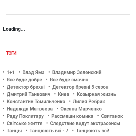
Loading...
ТЭГИ
1+1
Влад Яма
Владимир Зеленский
Все буде добре
Все буде смачно
Детектор брехні
Детектор брехні 5 сезон
Дмитрий Танкович
Киев
Козырная жизнь
Константин Томильченко
Лилия Ребрик
Надежда Матвеева
Оксана Марченко
Раду Поклитару
Рассмеши комика
Свитанок
Світське життя
Следствие ведут экстрасенсы
Танцы
Танцюють всі - 7
Танцюють всі!