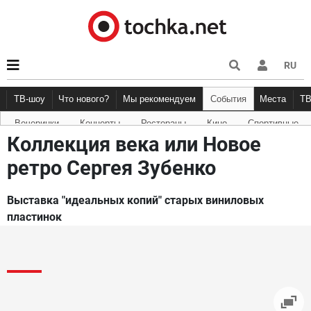
RU
ТВ-шоу
Что нового?
Мы рекомендуем
События
Места
Т
Вечеринки
Концерты
Рестораны
Кино
Спортивные
Новости афиши
Рецензии
Куда пойти
Точка 
Коллекция века или Новое
ретро Сергея Зубенко
Выставка "идеальных копий" старых виниловых
пластинок