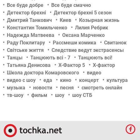
Все буде добре
Все буде смачно
Детектор брехні
Детектор брехні 5 сезон
Дмитрий Танкович
Киев
Козырная жизнь
Константин Томильченко
Лилия Ребрик
Надежда Матвеева
Оксана Марченко
Раду Поклитару
Рассмеши комика
Свитанок
Світське життя
Следствие ведут экстрасенсы
Танцы
Танцюють всі - 7
Танцюють всі!
Татьяна Денисова
Х-Фактор 5
Х-фактор
Школа доктора Комаровского
видео
видео с шоу
еда
кино
концерт
культура
музыка
новости
песня
смотреть онлайн
тв-шоу
фильм
шоу
шоу СТБ