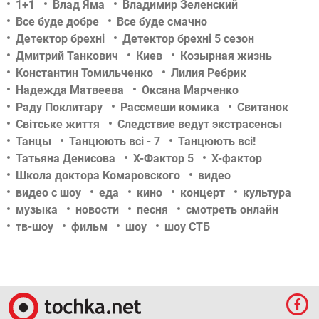
1+1
Влад Яма
Владимир Зеленский
Все буде добре
Все буде смачно
Детектор брехні
Детектор брехні 5 сезон
Дмитрий Танкович
Киев
Козырная жизнь
Константин Томильченко
Лилия Ребрик
Надежда Матвеева
Оксана Марченко
Раду Поклитару
Рассмеши комика
Свитанок
Світське життя
Следствие ведут экстрасенсы
Танцы
Танцюють всі - 7
Танцюють всі!
Татьяна Денисова
Х-Фактор 5
Х-фактор
Школа доктора Комаровского
видео
видео с шоу
еда
кино
концерт
культура
музыка
новости
песня
смотреть онлайн
тв-шоу
фильм
шоу
шоу СТБ