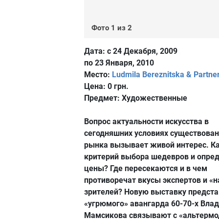
Фото 1 из 2
Дата:
с 24 Декабря, 2009
по 23 Января, 2010
Место:
Ludmila Bereznitska & Partner
Цена:
0 грн.
Предмет:
Художественные
Вопрос актуальности искусства в
сегодняшних условиях существован
рынка вызывает живой интерес. К
критерий выбора шедевров и опре
цены? Где пересекаются и в чем
противоречат вкусы экспертов и «
зрителей? Новую выставку предст
«угрюмого» авангарда 60-70-х Вла
Мамсикова связывают с «альтерм