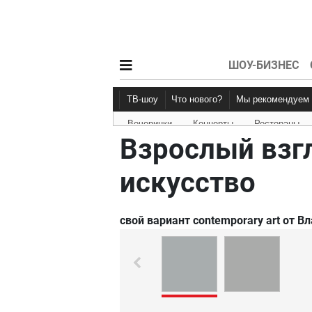
ШОУ-БИЗНЕС
ТВ-шоу
Что нового?
Мы рекомендуем
Вечеринки
Концерты
Рестораны
Новости афиши
Рецензии
Взрослый взгл
искусство
свой вариант contemporary art от 