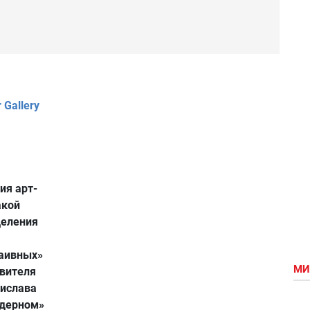
 Gallery
ия арт-
акой
деления
наивных»
МИ
авителя
дислава
одерном»