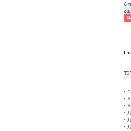
S
Loa
ТЭ
1
В
В
Д
Д
Д