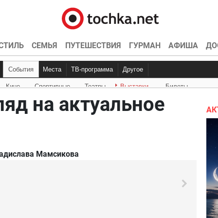
СТИЛЬ
СЕМЬЯ
ПУТЕШЕСТВИЯ
ГУРМАН
АФИША
ДО
События
Места
ТВ-программа
Другое
Кино
Спортивные
Театры
Выставки
Билеты
Куда пойти
Точка контроля
Интервью
Конкурсы
Эксклюзив
Видео
Кон
Ки
яд на актуальное
АК
Владислава Мамсикова