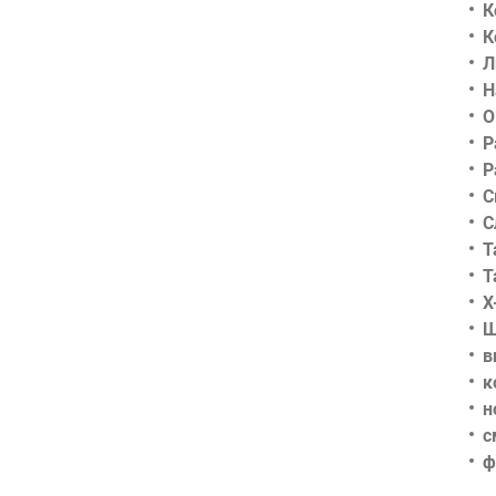
К
К
Л
Н
О
Р
Р
С
С
Т
Т
Х
Ш
в
к
н
с
ф