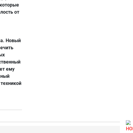
екоторые
лость от
а. Новый
печить
ых
ественный
ет ему
чный
 техникой
НО