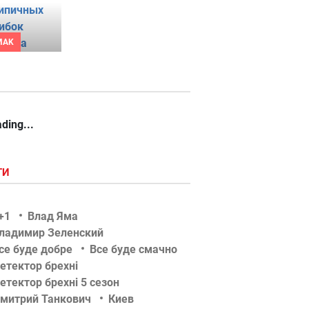
MAK
ding...
ГИ
+1
Влад Яма
ладимир Зеленский
се буде добре
Все буде смачно
етектор брехні
етектор брехні 5 сезон
митрий Танкович
Киев