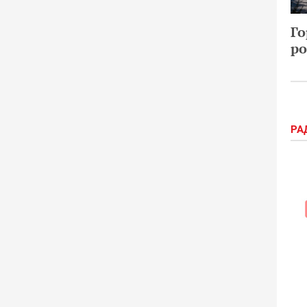
Го
ро
РА