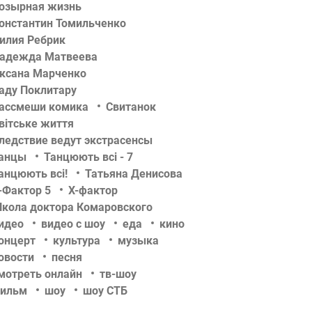
озырная жизнь
онстантин Томильченко
илия Ребрик
адежда Матвеева
ксана Марченко
аду Поклитару
ассмеши комика
Свитанок
вітське життя
ледствие ведут экстрасенсы
анцы
Танцюють всі - 7
анцюють всі!
Татьяна Денисова
-Фактор 5
Х-фактор
кола доктора Комаровского
идео
видео с шоу
еда
кино
онцерт
культура
музыка
овости
песня
мотреть онлайн
тв-шоу
ильм
шоу
шоу СТБ