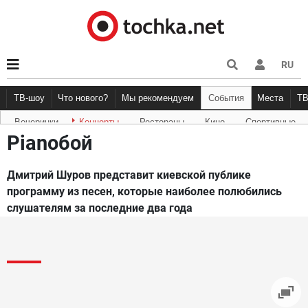
RU
ТВ-шоу
Что нового?
Мы рекомендуем
События
Места
Т
Вечеринки
Концерты
Рестораны
Кино
Спортивные
Новости афиши
Рецензии
Куда пойти
Точка 
Pianoбой
Дмитрий Шуров представит киевской публике
программу из песен, которые наиболее полюбились
слушателям за последние два года