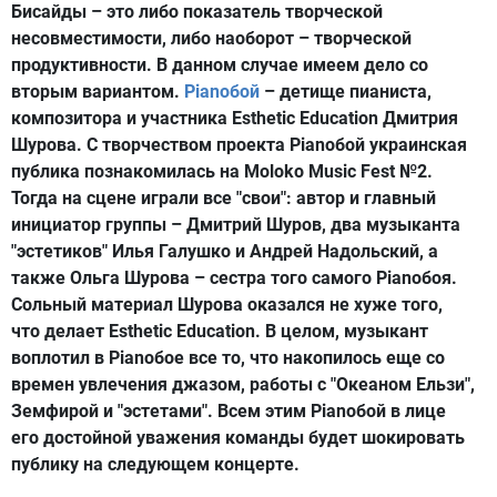
Бисайды – это либо показатель творческой
несовместимости, либо наоборот – творческой
продуктивности. В данном случае имеем дело со
вторым вариантом.
Pianoбой
– детище пианиста,
композитора и участника Esthetic Education Дмитрия
Шурова. C творчеством проекта Pianoбой украинская
публика познакомилась на Moloko Music Fest №2.
Тогда на сцене играли все "свои": автор и главный
инициатор группы – Дмитрий Шуров, два музыканта
"эстетиков" Илья Галушко и Андрей Надольский, а
также Ольга Шурова – сестра того самого Pianoбоя.
Сольный материал Шурова оказался не хуже того,
что делает Esthetic Education. В целом, музыкант
воплотил в Pianoбое все то, что накопилось еще со
времен увлечения джазом, работы с "Океаном Ельзи",
Земфирой и "эстетами". Всем этим Pianoбой в лице
его достойной уважения команды будет шокировать
публику на следующем концерте.