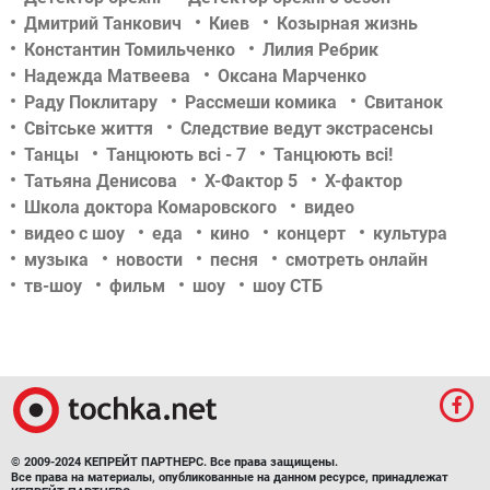
Дмитрий Танкович
Киев
Козырная жизнь
Константин Томильченко
Лилия Ребрик
Надежда Матвеева
Оксана Марченко
Раду Поклитару
Рассмеши комика
Свитанок
Світське життя
Следствие ведут экстрасенсы
Танцы
Танцюють всі - 7
Танцюють всі!
Татьяна Денисова
Х-Фактор 5
Х-фактор
Школа доктора Комаровского
видео
видео с шоу
еда
кино
концерт
культура
музыка
новости
песня
смотреть онлайн
тв-шоу
фильм
шоу
шоу СТБ
© 2009-2024 КЕПРЕЙТ ПАРТНЕРС. Все права защищены.
Все права на материалы, опубликованные на данном ресурсе, принадлежат