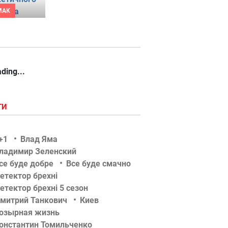
MAK
ding...
ГИ
+1
Влад Яма
ладимир Зеленский
се буде добре
Все буде смачно
етектор брехні
етектор брехні 5 сезон
митрий Танкович
Киев
озырная жизнь
онстантин Томильченко