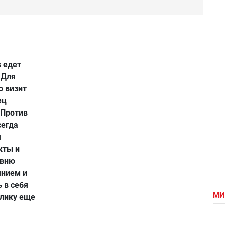
в едет
! Для
о визит
ец
«Против
сегда
я
кты и
овню
янием и
 в себя
МИ
блику еще