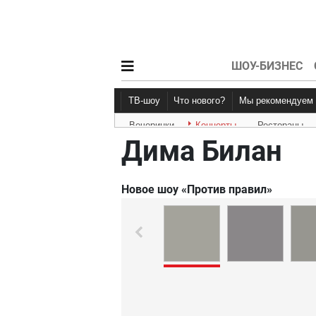
ШОУ-БИЗНЕС
ТВ-шоу
Что нового?
Мы рекомендуем
Вечеринки
Концерты
Рестораны
Новости афиши
Рецензии
Дима Билан
Новое шоу «Против правил»