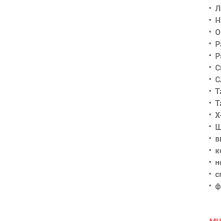
Л
Н
О
Р
Р
С
С
Т
Т
Х
Ш
в
к
н
с
ф