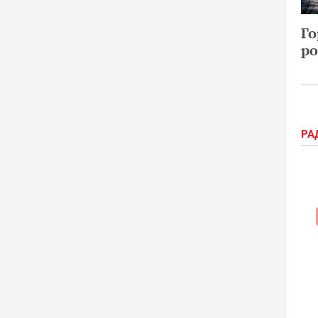
Го
ро
РА