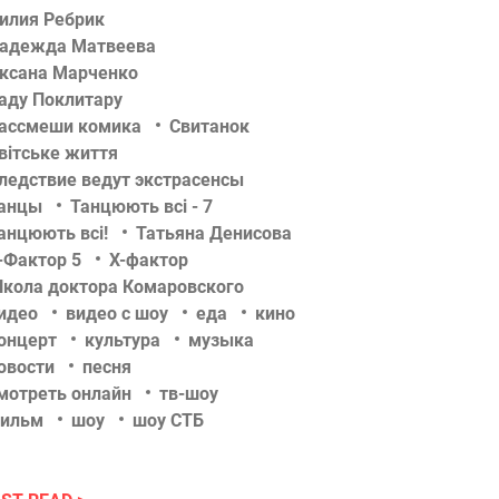
илия Ребрик
адежда Матвеева
ксана Марченко
аду Поклитару
ассмеши комика
Свитанок
вітське життя
ледствие ведут экстрасенсы
анцы
Танцюють всі - 7
анцюють всі!
Татьяна Денисова
-Фактор 5
Х-фактор
кола доктора Комаровского
идео
видео с шоу
еда
кино
онцерт
культура
музыка
овости
песня
мотреть онлайн
тв-шоу
ильм
шоу
шоу СТБ