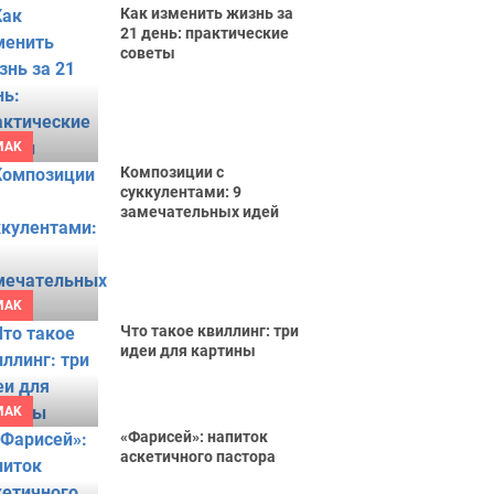
Как изменить жизнь за
21 день: практические
советы
MAK
Композиции с
суккулентами: 9
замечательных идей
MAK
Что такое квиллинг: три
идеи для картины
MAK
«Фарисей»: напиток
аскетичного пастора