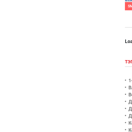
S
Loa
ТЭ
1
В
В
Д
Д
Д
К
К