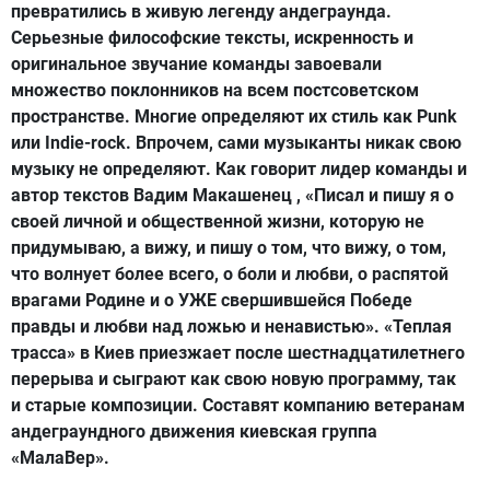
превратились в живую легенду андеграунда.
Серьезные философские тексты, искренность и
оригинальное звучание команды завоевали
множество поклонников на всем постсоветском
пространстве. Многие определяют их стиль как Punk
или Indie-rock. Впрочем, сами музыканты никак свою
музыку не определяют. Как говорит лидер команды и
автор текстов Вадим Макашенец , «Писал и пишу я о
своей личной и общественной жизни, которую не
придумываю, а вижу, и пишу о том, что вижу, о том,
что волнует более всего, о боли и любви, о распятой
врагами Родине и о УЖЕ свершившейся Победе
правды и любви над ложью и ненавистью». «Теплая
трасса» в Киев приезжает после шестнадцатилетнего
перерыва и сыграют как свою новую программу, так
и старые композиции. Составят компанию ветеранам
андеграундного движения киевская группа
«МалаВер».