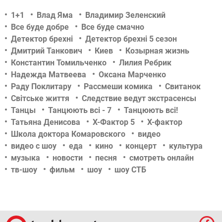
1+1
Влад Яма
Владимир Зеленский
Все буде добре
Все буде смачно
Детектор брехні
Детектор брехні 5 сезон
Дмитрий Танкович
Киев
Козырная жизнь
Константин Томильченко
Лилия Ребрик
Надежда Матвеева
Оксана Марченко
Раду Поклитару
Рассмеши комика
Свитанок
Світське життя
Следствие ведут экстрасенсы
Танцы
Танцюють всі - 7
Танцюють всі!
Татьяна Денисова
Х-Фактор 5
Х-фактор
Школа доктора Комаровского
видео
видео с шоу
еда
кино
концерт
культура
музыка
новости
песня
смотреть онлайн
тв-шоу
фильм
шоу
шоу СТБ