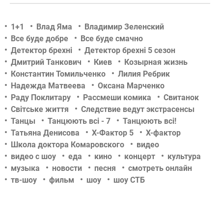
1+1
Влад Яма
Владимир Зеленский
Все буде добре
Все буде смачно
Детектор брехні
Детектор брехні 5 сезон
Дмитрий Танкович
Киев
Козырная жизнь
Константин Томильченко
Лилия Ребрик
Надежда Матвеева
Оксана Марченко
Раду Поклитару
Рассмеши комика
Свитанок
Світське життя
Следствие ведут экстрасенсы
Танцы
Танцюють всі - 7
Танцюють всі!
Татьяна Денисова
Х-Фактор 5
Х-фактор
Школа доктора Комаровского
видео
видео с шоу
еда
кино
концерт
культура
музыка
новости
песня
смотреть онлайн
тв-шоу
фильм
шоу
шоу СТБ