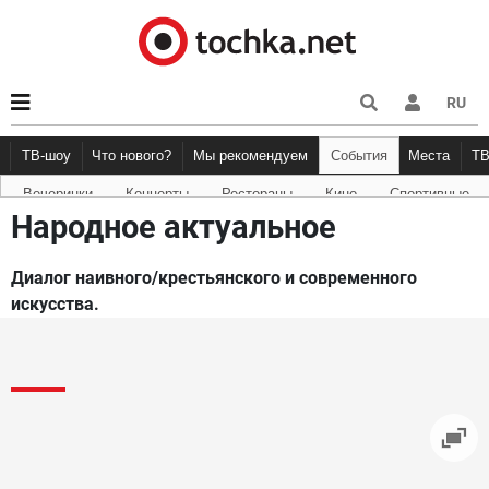
RU
ТВ-шоу
Что нового?
Мы рекомендуем
События
Места
Т
Вечеринки
Концерты
Рестораны
Кино
Спортивные
Новости афиши
Рецензии
Куда пойти
Точка 
Народное актуальное
Диалог наивного/крестьянского и современного
искусства.