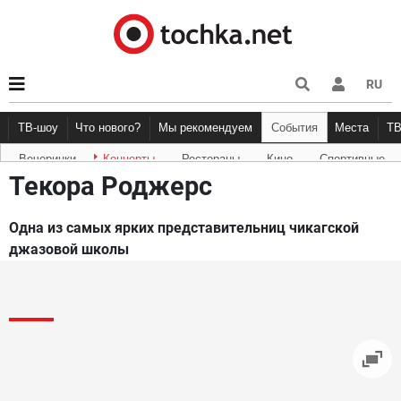
RU
ТВ-шоу
Что нового?
Мы рекомендуем
События
Места
Т
Вечеринки
Концерты
Рестораны
Кино
Спортивные
Новости афиши
Рецензии
Куда пойти
Точка 
Текора Роджерс
Одна из самых ярких представительниц чикагской
джазовой школы