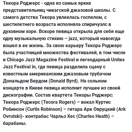
Текора Роджерс - одна из самых ярких
представительниц чикагской джазовой школы. С
самого детства Текора увлеклась госпелом, с
шестилетнего возраста исполняла спиричуэлс в
духовном хоре. Вскоре певица открыла для себя еще
одну музыкальную стихию – jazz, который навсегда
вошел в ее жизнь. За свою карьеру Текора Роджерс
была участницей множества фестивалей, в том числе
и Chicago Jazz Magazine Festival и легендарный Unites
Jazz Festival in, где певица разделила сцену с
известным американским джазовым трубачом
Дональдом Бердом (Donald Byrd). На сольном
концерте в Киеве певица исполнит лучшее из своей
дискографии. Состав квартета Текоры Роджерс:
Текора Роджерс (Tecora Rogers) – вокал Куртис
Робинсон (Curtis Robinson) – гитара Арк Овруцкий (Ark
Ovrutski)- контрабас Чарльз Хес (Charles Heath) –
барабаны.