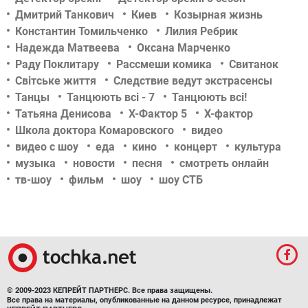
Дмитрий Танкович
Киев
Козырная жизнь
Константин Томильченко
Лилия Ребрик
Надежда Матвеева
Оксана Марченко
Раду Поклитару
Рассмеши комика
Свитанок
Світське життя
Следствие ведут экстрасенсы
Танцы
Танцюють всі - 7
Танцюють всі!
Татьяна Денисова
Х-Фактор 5
Х-фактор
Школа доктора Комаровского
видео
видео с шоу
еда
кино
концерт
культура
музыка
новости
песня
смотреть онлайн
тв-шоу
фильм
шоу
шоу СТБ
© 2009-2023 КЕПРЕЙТ ПАРТНЕРС. Все права защищены.
Все права на материалы, опубликованные на данном ресурсе, принадлежат