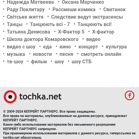
Надежда Матвеева
Оксана Марченко
Раду Поклитару
Рассмеши комика
Свитанок
Світське життя
Следствие ведут экстрасенсы
Танцы
Танцюють всі - 7
Танцюють всі!
Татьяна Денисова
Х-Фактор 5
Х-фактор
Школа доктора Комаровского
видео
видео с шоу
еда
кино
концерт
культура
музыка
новости
песня
смотреть онлайн
тв-шоу
фильм
шоу
шоу СТБ
© 2009-2024 КЕПРЕЙТ ПАРТНЕРС. Все права защищены.
Все права на материалы, опубликованные на данном ресурсе, принадлежат
КЕПРЕЙТ ПАРТНЕРС.
Какое-либо использование материалов без письменного разрешения
КЕПРЕЙТ ПАРТНЕРС запрещено.
При правомерном использовании материалов с данного ресурса, гиперссылка на
tochka.net обязательна.