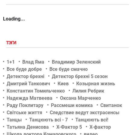
Loading...
ТЭГИ
1+1
Влад Яма
Владимир Зеленский
Все буде добре
Все буде смачно
Детектор брехні
Детектор брехні 5 сезон
Дмитрий Танкович
Киев
Козырная жизнь
Константин Томильченко
Лилия Ребрик
Надежда Матвеева
Оксана Марченко
Раду Поклитару
Рассмеши комика
Свитанок
Світське життя
Следствие ведут экстрасенсы
Танцы
Танцюють всі - 7
Танцюють всі!
Татьяна Денисова
Х-Фактор 5
Х-фактор
Школа доктора Комаровского
видео