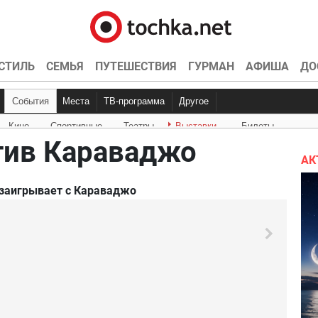
СТИЛЬ
СЕМЬЯ
ПУТЕШЕСТВИЯ
ГУРМАН
АФИША
ДО
События
Места
ТВ-программа
Другое
Кино
Спортивные
Театры
Выставки
Билеты
Куда пойти
Точка контроля
Интервью
Конкурсы
Эксклюзив
Видео
Кон
Ки
тив Караваджо
АК
заигрывает с Караваджо