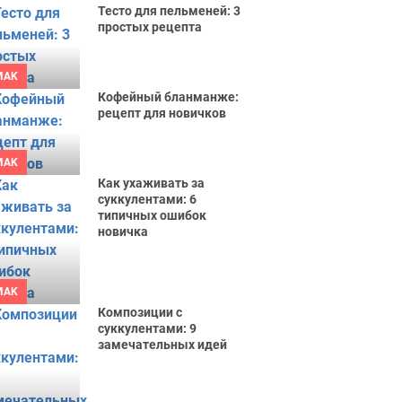
Тесто для пельменей: 3
простых рецепта
MAK
Кофейный бланманже:
рецепт для новичков
MAK
Как ухаживать за
суккулентами: 6
типичных ошибок
новичка
MAK
Композиции с
суккулентами: 9
замечательных идей