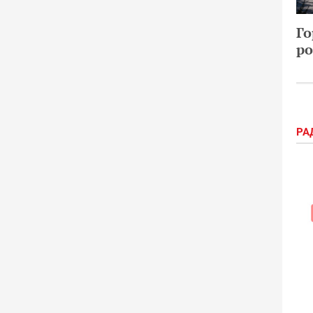
Го
ро
РА