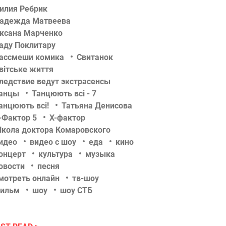
илия Ребрик
адежда Матвеева
ксана Марченко
аду Поклитару
ассмеши комика
Свитанок
вітське життя
ледствие ведут экстрасенсы
анцы
Танцюють всі - 7
анцюють всі!
Татьяна Денисова
-Фактор 5
Х-фактор
кола доктора Комаровского
идео
видео с шоу
еда
кино
онцерт
культура
музыка
овости
песня
мотреть онлайн
тв-шоу
ильм
шоу
шоу СТБ