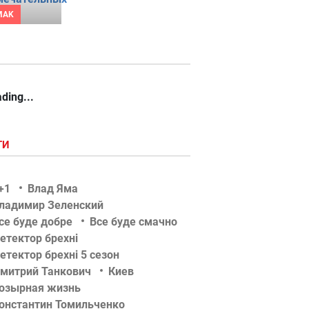
MAK
ding...
ГИ
+1
Влад Яма
ладимир Зеленский
се буде добре
Все буде смачно
етектор брехні
етектор брехні 5 сезон
митрий Танкович
Киев
озырная жизнь
онстантин Томильченко