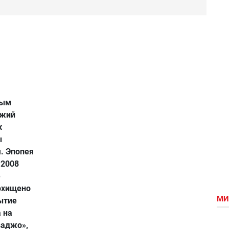
мым
ежий
х
ы
. Эпопея
 2008
е
охищено
МИ
ытие
 на
ваджо»,