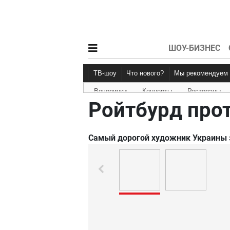
ШОУ-БИЗНЕС
ТВ-шоу
Что нового?
Мы рекомендуем
Вечеринки
Концерты
Рестораны
Новости афиши
Рецензии
Ройтбурд про
Самый дорогой художник Украины 