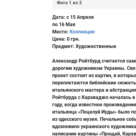
Фото 1 из 2
Дата:
с 15 Апреля
по 16 Мая
Место:
Коллекция
Цена:
0 грн.
Предмет:
Художественные
Александр Ройтбурд считается са
дорогим художником Украины. Св
проект состоит из картин, в которы
переплетаются библейские сюжет
итальянского мастера и абстракция
Ройтбурда с Караваджо началась в
году, когда известное произведени
итальянца «Поцелуй Иуды» было п
из одесского музея. Печальное соб
вдохновило украинского художника
написание картины «Прощай, Кара