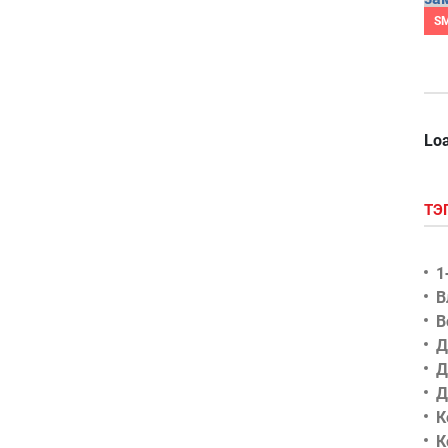
S
Loa
ТЭ
1
В
В
Д
Д
Д
К
К