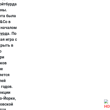
Ройтбурда
ины.
ота была
y&Co в
а началом
урда. По
ая игра с
крыть в
о
при
иков
ые
яется
лей
 годов.
лекции
ю-Йорке,
ковской
НО