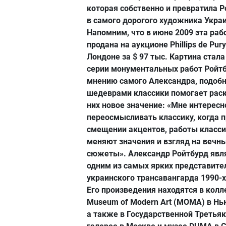
которая собственно и превратила 
в самого дорогого художника Укра
Напомним, что в июне 2009 эта раб
продана на аукционе Phillips de Pur
Лондоне за $ 97 тыс. Картина стал
серии монументальных работ Ройтб
мнению самого Александра, подобн
шедеврами классики помогает рас
них новое значение: «Мне интересн
переосмысливать классику, когда 
смещении акцентов, работы класс
меняют значения и взгляд на вечн
сюжеты». Александр Ройтбурд явл
одним из самых ярких представите
украинского трансавангарда 1990-х
Его произведения находятся в кол
Museum of Modern Art (MOMA) в Нь
а также в Государственной Третья