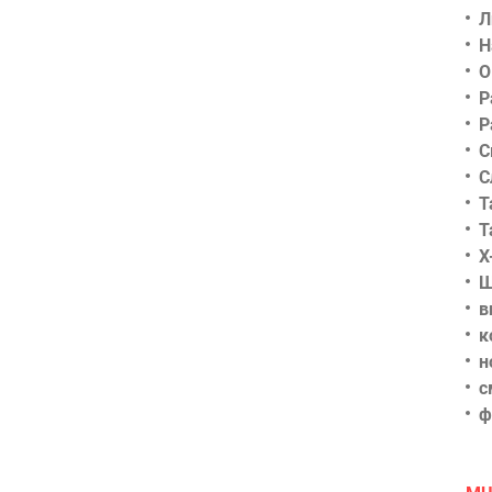
Л
Н
О
Р
Р
С
С
Т
Т
Х
Ш
в
к
н
с
ф