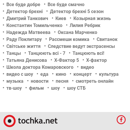
Все буде добре
Все буде смачно
Детектор брехні
Детектор брехні 5 сезон
Дмитрий Танкович
Киев
Козырная жизнь
Константин Томильченко
Лилия Ребрик
Надежда Матвеева
Оксана Марченко
Раду Поклитару
Рассмеши комика
Свитанок
Світське життя
Следствие ведут экстрасенсы
Танцы
Танцюють всі - 7
Танцюють всі!
Татьяна Денисова
Х-Фактор 5
Х-фактор
Школа доктора Комаровского
видео
видео с шоу
еда
кино
концерт
культура
музыка
новости
песня
смотреть онлайн
тв-шоу
фильм
шоу
шоу СТБ