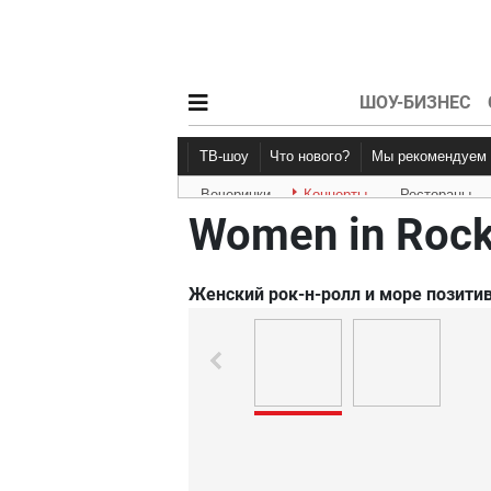
ШОУ-БИЗНЕС
ТВ-шоу
Что нового?
Мы рекомендуем
Вечеринки
Концерты
Рестораны
Новости афиши
Рецензии
Women in Roc
Женский рок-н-ролл и море позити