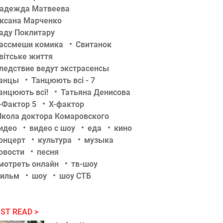
адежда Матвеева
ксана Марченко
аду Поклитару
ассмеши комика
Свитанок
вітське життя
ледствие ведут экстрасенсы
анцы
Танцюють всі - 7
анцюють всі!
Татьяна Денисова
-Фактор 5
Х-фактор
кола доктора Комаровского
идео
видео с шоу
еда
кино
онцерт
культура
музыка
овости
песня
мотреть онлайн
тв-шоу
ильм
шоу
шоу СТБ
ST READ