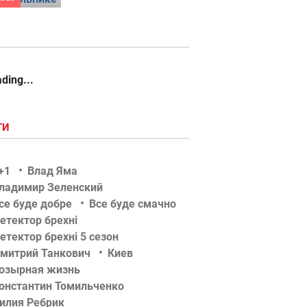
ding...
ГИ
+1
Влад Яма
ладимир Зеленский
се буде добре
Все буде смачно
етектор брехні
етектор брехні 5 сезон
митрий Танкович
Киев
озырная жизнь
онстантин Томильченко
илия Ребрик