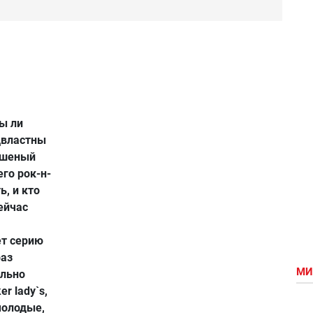
ы ли
двластны
ешеный
го рок-н-
, и кто
ейчас
ет серию
раз
МИ
ельно
r lady`s,
молодые,