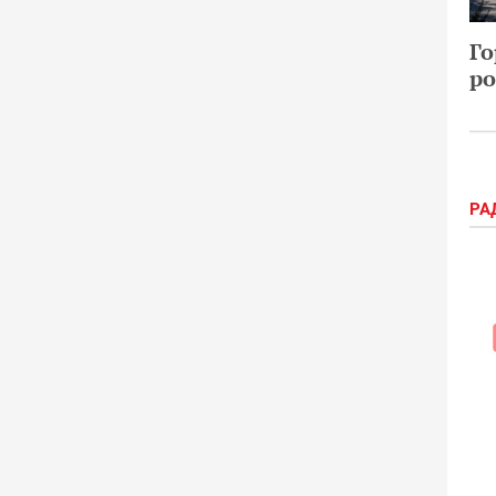
Го
ро
РА