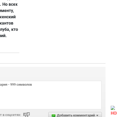
. Но всех
именту,
женский
ыкантов
луба, кто
ний.
НО
 в соцсетях:
Добавить комментарий