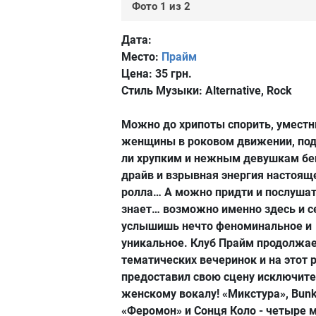
Фото 1 из 2
Дата:
Место:
Прайм
Цена:
35 грн.
Стиль Музыки:
Alternative, Rock
Можно до хрипоты спорить, уместн
женщины в роковом движении, по
ли хрупким и нежным девушкам б
драйв и взрывная энергия настояще
ролла… А можно придти и послушать
знает… возможно именно здесь и с
услышишь нечто феноминальное и
уникальное. Клуб Прайм продолжа
тематических вечеринок и на этот 
предоставил свою сцену исключит
женскому вокалу! «Микстура», Bunke
«Феромон» и Сонця Коло - четыре 