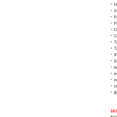
Н
О
Р
Р
С
С
Т
Т
Х
Ш
в
к
н
с
ф
MU