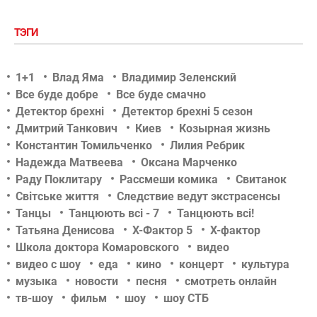
ТЭГИ
1+1
Влад Яма
Владимир Зеленский
Все буде добре
Все буде смачно
Детектор брехні
Детектор брехні 5 сезон
Дмитрий Танкович
Киев
Козырная жизнь
Константин Томильченко
Лилия Ребрик
Надежда Матвеева
Оксана Марченко
Раду Поклитару
Рассмеши комика
Свитанок
Світське життя
Следствие ведут экстрасенсы
Танцы
Танцюють всі - 7
Танцюють всі!
Татьяна Денисова
Х-Фактор 5
Х-фактор
Школа доктора Комаровского
видео
видео с шоу
еда
кино
концерт
культура
музыка
новости
песня
смотреть онлайн
тв-шоу
фильм
шоу
шоу СТБ