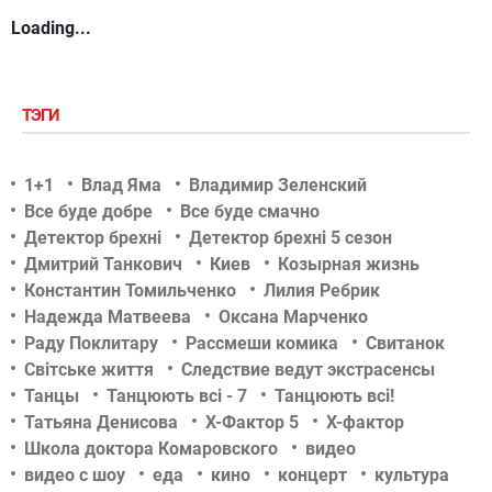
Loading...
ТЭГИ
1+1
Влад Яма
Владимир Зеленский
Все буде добре
Все буде смачно
Детектор брехні
Детектор брехні 5 сезон
Дмитрий Танкович
Киев
Козырная жизнь
Константин Томильченко
Лилия Ребрик
Надежда Матвеева
Оксана Марченко
Раду Поклитару
Рассмеши комика
Свитанок
Світське життя
Следствие ведут экстрасенсы
Танцы
Танцюють всі - 7
Танцюють всі!
Татьяна Денисова
Х-Фактор 5
Х-фактор
Школа доктора Комаровского
видео
видео с шоу
еда
кино
концерт
культура