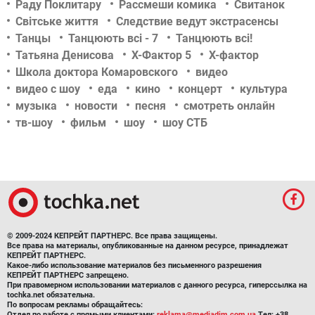
Раду Поклитару
Рассмеши комика
Свитанок
Світське життя
Следствие ведут экстрасенсы
Танцы
Танцюють всі - 7
Танцюють всі!
Татьяна Денисова
Х-Фактор 5
Х-фактор
Школа доктора Комаровского
видео
видео с шоу
еда
кино
концерт
культура
музыка
новости
песня
смотреть онлайн
тв-шоу
фильм
шоу
шоу СТБ
© 2009-2024 КЕПРЕЙТ ПАРТНЕРС. Все права защищены.
Все права на материалы, опубликованные на данном ресурсе, принадлежат
КЕПРЕЙТ ПАРТНЕРС.
Какое-либо использование материалов без письменного разрешения
КЕПРЕЙТ ПАРТНЕРС запрещено.
При правомерном использовании материалов с данного ресурса, гиперссылка на
tochka.net обязательна.
По вопросам рекламы обращайтесь:
Отдел по работе с прямыми клиентами:
reklama@mediadim.com.ua
Тел: +38