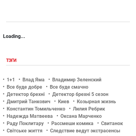
Loading...
ТЭГИ
1+1
Влад Яма
Владимир Зеленский
Все буде добре
Все буде смачно
Детектор брехні
Детектор брехні 5 сезон
Дмитрий Танкович
Киев
Козырная жизнь
Константин Томильченко
Лилия Ребрик
Надежда Матвеева
Оксана Марченко
Раду Поклитару
Рассмеши комика
Свитанок
Світське життя
Следствие ведут экстрасенсы