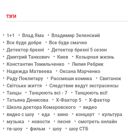
ТЭГИ
1+1
Влад Яма
Владимир Зеленский
Все буде добре
Все буде смачно
Детектор брехні
Детектор брехні 5 сезон
Дмитрий Танкович
Киев
Козырная жизнь
Константин Томильченко
Лилия Ребрик
Надежда Матвеева
Оксана Марченко
Раду Поклитару
Рассмеши комика
Свитанок
Світське життя
Следствие ведут экстрасенсы
Танцы
Танцюють всі - 7
Танцюють всі!
Татьяна Денисова
Х-Фактор 5
Х-фактор
Школа доктора Комаровского
видео
видео с шоу
еда
кино
концерт
культура
музыка
новости
песня
смотреть онлайн
тв-шоу
фильм
шоу
шоу СТБ