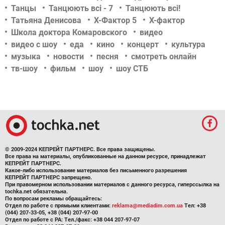
Танцы
Танцюють всі - 7
Танцюють всі!
Татьяна Денисова
Х-Фактор 5
Х-фактор
Школа доктора Комаровского
видео
видео с шоу
еда
кино
концерт
культура
музыка
новости
песня
смотреть онлайн
тв-шоу
фильм
шоу
шоу СТБ
© 2009-2024 КЕПРЕЙТ ПАРТНЕРС. Все права защищены.
Все права на материалы, опубликованные на данном ресурсе, принадлежат
КЕПРЕЙТ ПАРТНЕРС.
Какое-либо использование материалов без письменного разрешения
КЕПРЕЙТ ПАРТНЕРС запрещено.
При правомерном использовании материалов с данного ресурса, гиперссылка на
tochka.net обязательна.
По вопросам рекламы обращайтесь:
Отдел по работе с прямыми клиентами:
reklama@mediadim.com.ua
Тел: +38
(044) 207-33-05, +38 (044) 207-97-00
Отдел по работе с РА: Тел./факс: +38 044 207-97-07