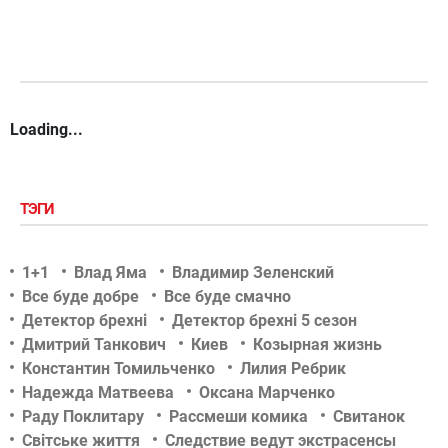
Loading...
ТЭГИ
1+1
Влад Яма
Владимир Зеленский
Все буде добре
Все буде смачно
Детектор брехні
Детектор брехні 5 сезон
Дмитрий Танкович
Киев
Козырная жизнь
Константин Томильченко
Лилия Ребрик
Надежда Матвеева
Оксана Марченко
Раду Поклитару
Рассмеши комика
Свитанок
Світське життя
Следствие ведут экстрасенсы