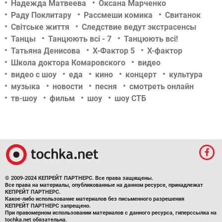
Надежда Матвеева
Оксана Марченко
Раду Поклитару
Рассмеши комика
Свитанок
Світське життя
Следствие ведут экстрасенсы
Танцы
Танцюють всі - 7
Танцюють всі!
Татьяна Денисова
Х-Фактор 5
Х-фактор
Школа доктора Комаровского
видео
видео с шоу
еда
кино
концерт
культура
музыка
новости
песня
смотреть онлайн
тв-шоу
фильм
шоу
шоу СТБ
© 2009-2024 КЕПРЕЙТ ПАРТНЕРС. Все права защищены.
Все права на материалы, опубликованные на данном ресурсе, принадлежат
КЕПРЕЙТ ПАРТНЕРС.
Какое-либо использование материалов без письменного разрешения
КЕПРЕЙТ ПАРТНЕРС запрещено.
При правомерном использовании материалов с данного ресурса, гиперссылка на
tochka.net обязательна.