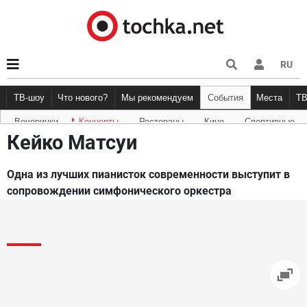
RU
ТВ-шоу
Что нового?
Мы рекомендуем
События
Места
Т
Вечеринки
Концерты
Рестораны
Кино
Спортивные
Новости афиши
Рецензии
Куда пойти
Точка 
Кейко Матсуи
Одна из лучших пианисток современности выступит в
сопровождении симфонического оркестра