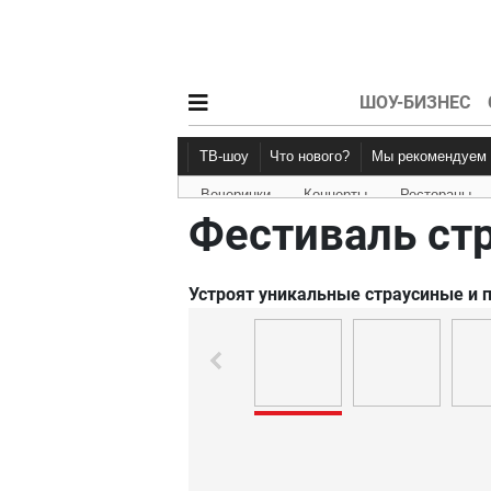
ШОУ-БИЗНЕС
ТВ-шоу
Что нового?
Мы рекомендуем
Вечеринки
Концерты
Рестораны
Новости афиши
Рецензии
Фестиваль ст
Устроят уникальные страусиные и 