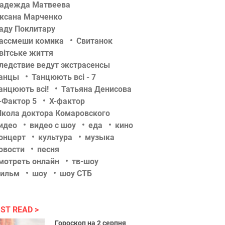
адежда Матвеева
ксана Марченко
аду Поклитару
ассмеши комика
Свитанок
вітське життя
ледствие ведут экстрасенсы
анцы
Танцюють всі - 7
анцюють всі!
Татьяна Денисова
-Фактор 5
Х-фактор
кола доктора Комаровского
идео
видео с шоу
еда
кино
онцерт
культура
музыка
овости
песня
мотреть онлайн
тв-шоу
ильм
шоу
шоу СТБ
ST READ
Гороскоп на 2 серпня