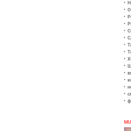
Н
О
Р
Р
С
С
Т
Т
Х
Ш
в
к
н
с
ф
MU