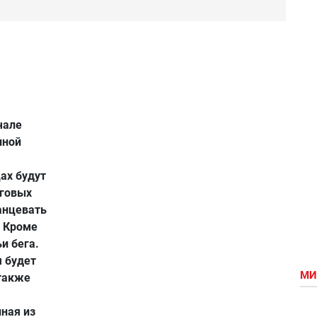
чале
иной
ах будут
еговых
танцевать
. Кроме
и бега.
я будет
МИ
 также
нная из