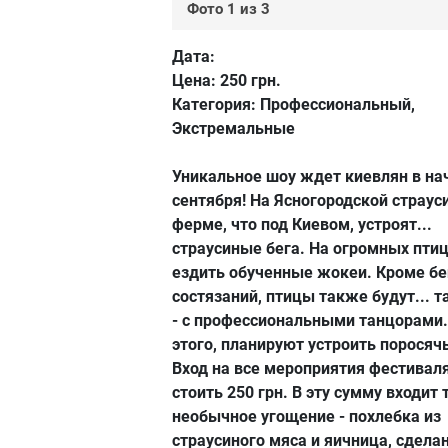
Фото 1 из 3
Дата:
Цена:
250 грн.
Категория:
Профессиональный,
Экстремальные
Уникальное шоу ждет киевлян в на
сентября! На Ясногородской страус
ферме, что под Киевом, устроят...
страусиные бега. На огромных птиц
ездить обученные жокеи. Кроме б
состязаний, птицы также будут... 
- с профессиональными танцорами
этого, планируют устроить поросячь
Вход на все мероприятия фестивал
стоить 250 грн. В эту сумму входит
необычное угощение - похлебка из
страусиного мяса и яичница, сдела