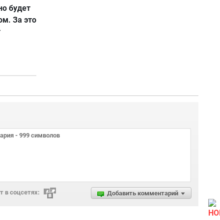
но будет
ом. За это
т
 в соцсетях:
Добавить комментарий
НО