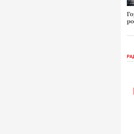
Го
ро
РА