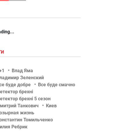
ding...
ГИ
+1
Влад Яма
ладимир Зеленский
се буде добре
Все буде смачно
етектор брехні
етектор брехні 5 сезон
митрий Танкович
Киев
озырная жизнь
онстантин Томильченко
илия Ребрик