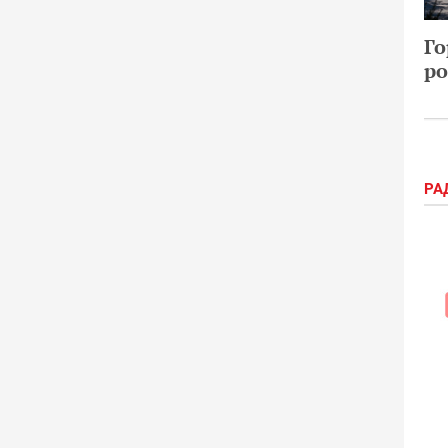
Го
ро
РА