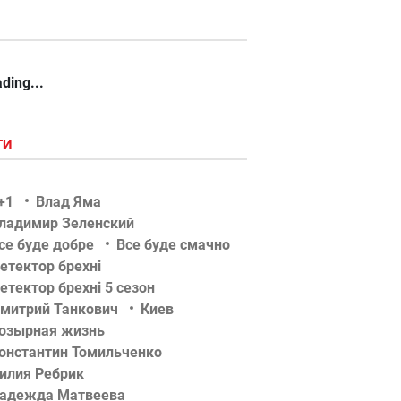
ding...
ГИ
+1
Влад Яма
ладимир Зеленский
се буде добре
Все буде смачно
етектор брехні
етектор брехні 5 сезон
митрий Танкович
Киев
озырная жизнь
онстантин Томильченко
илия Ребрик
адежда Матвеева