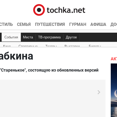
СТИЛЬ
СЕМЬЯ
ПУТЕШЕСТВИЯ
ГУРМАН
АФИША
ДО
События
Места
ТВ-программа
Другое
Кино
Спортивные
Театры
Выставки
Билеты
Куда пойти
Точка контроля
Интервью
Конкурсы
Эксклюзив
Видео
Кон
Ки
абкина
АК
Старенькое", состоящую из обновленных версий