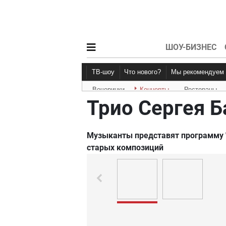
ШОУ-БИЗНЕС
ТВ-шоу
Что нового?
Мы рекомендуем
Вечеринки
Концерты
Рестораны
Новости афиши
Рецензии
Трио Сергея Б
Музыканты представят программу "
старых композиций