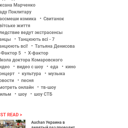
ксана Марченко
аду Поклитару
ассмеши комика
Свитанок
вітське життя
ледствие ведут экстрасенсы
анцы
Танцюють всі - 7
анцюють всі!
Татьяна Денисова
-Фактор 5
Х-фактор
кола доктора Комаровского
идео
видео с шоу
еда
кино
онцерт
культура
музыка
овости
песня
мотреть онлайн
тв-шоу
ильм
шоу
шоу СТБ
ST READ
Auchan Украина в
девятый раз проводит