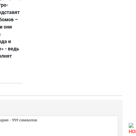
тро-
едставят
ьбомов –
и они
в
юда и
» - ведь
олнят
НО