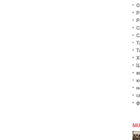
О
Р
Р
С
С
Т
Т
Х
Ш
в
к
н
с
ф
MU