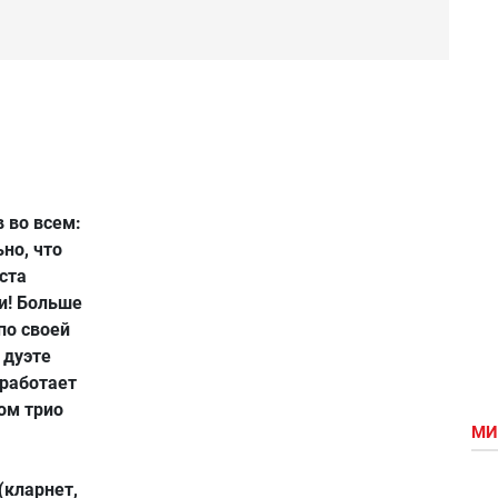
 во всем:
ьно, что
ста
и! Больше
по своей
 дуэте
 работает
том трио
МИ
(кларнет,