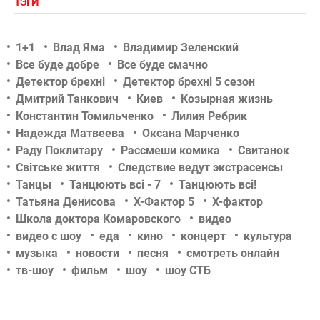
ТЭГИ
1+1
Влад Яма
Владимир Зеленский
Все буде добре
Все буде смачно
Детектор брехні
Детектор брехні 5 сезон
Дмитрий Танкович
Киев
Козырная жизнь
Константин Томильченко
Лилия Ребрик
Надежда Матвеева
Оксана Марченко
Раду Поклитару
Рассмеши комика
Свитанок
Світське життя
Следствие ведут экстрасенсы
Танцы
Танцюють всі - 7
Танцюють всі!
Татьяна Денисова
Х-Фактор 5
Х-фактор
Школа доктора Комаровского
видео
видео с шоу
еда
кино
концерт
культура
музыка
новости
песня
смотреть онлайн
тв-шоу
фильм
шоу
шоу СТБ