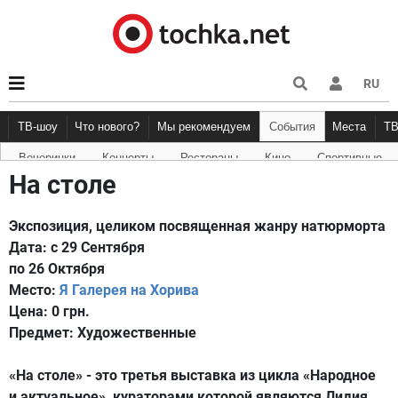
RU
ТВ-шоу
Что нового?
Мы рекомендуем
События
Места
Т
Вечеринки
Концерты
Рестораны
Кино
Спортивные
Новости афиши
Рецензии
Куда пойти
Точка 
На столе
Экспозиция, целиком посвященная жанру натюрморта
Дата:
с 29 Сентября
по 26 Октября
Место:
Я Галерея на Хорива
Цена:
0 грн.
Предмет:
Художественные
«На столе» - это третья выставка из цикла «Народное
и актуальное», кураторами которой являются Лидия