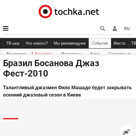
RU
ТВ-шоу
Что нового?
Мы рекомендуем
События
Места
Т
Вечеринки
Концерты
Рестораны
Кино
Спортивные
Новости афиши
Рецензии
Куда пойти
Точка 
Бразил Босанова Джаз
Фест-2010
Талантливый джазмен Фило Машадо будет закрывать
осенний джазовый сезон в Киеве