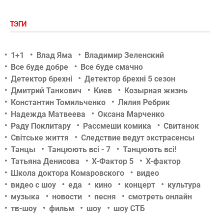
ТЭГИ
1+1
Влад Яма
Владимир Зеленский
Все буде добре
Все буде смачно
Детектор брехні
Детектор брехні 5 сезон
Дмитрий Танкович
Киев
Козырная жизнь
Константин Томильченко
Лилия Ребрик
Надежда Матвеева
Оксана Марченко
Раду Поклитару
Рассмеши комика
Свитанок
Світське життя
Следствие ведут экстрасенсы
Танцы
Танцюють всі - 7
Танцюють всі!
Татьяна Денисова
Х-Фактор 5
Х-фактор
Школа доктора Комаровского
видео
видео с шоу
еда
кино
концерт
культура
музыка
новости
песня
смотреть онлайн
тв-шоу
фильм
шоу
шоу СТБ