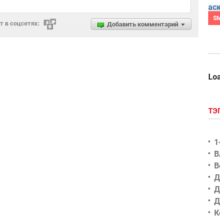
S
 в соцсетях:
Добавить комментарий
Loa
ТЭ
1
В
В
Д
Д
Д
К