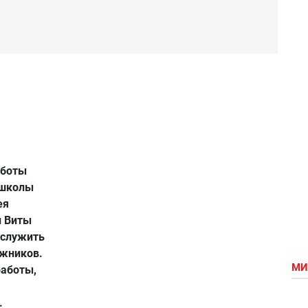
аботы
 школы
ея
и Виты
 служить
жников.
МИ
работы,
.