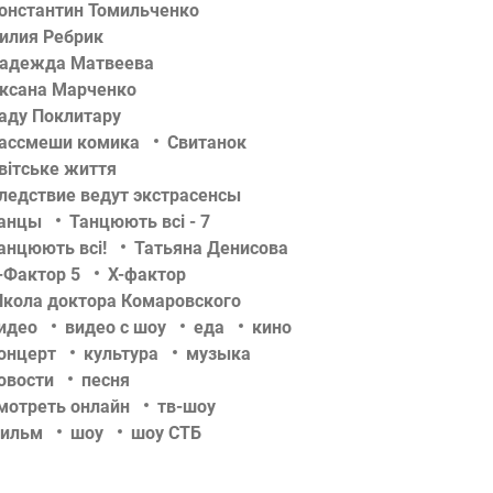
онстантин Томильченко
илия Ребрик
адежда Матвеева
ксана Марченко
аду Поклитару
ассмеши комика
Свитанок
вітське життя
ледствие ведут экстрасенсы
анцы
Танцюють всі - 7
анцюють всі!
Татьяна Денисова
-Фактор 5
Х-фактор
кола доктора Комаровского
идео
видео с шоу
еда
кино
онцерт
культура
музыка
овости
песня
мотреть онлайн
тв-шоу
ильм
шоу
шоу СТБ