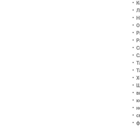
К
Л
Н
О
Р
Р
С
С
Т
Т
Х
Ш
в
к
н
с
ф