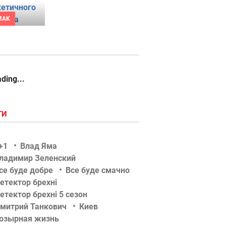
MAK
ding...
ГИ
+1
Влад Яма
ладимир Зеленский
се буде добре
Все буде смачно
етектор брехні
етектор брехні 5 сезон
митрий Танкович
Киев
озырная жизнь