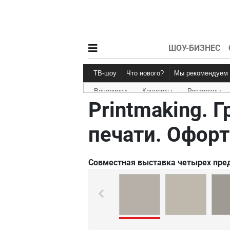
ШОУ-БИЗНЕС
ТВ-шоу
Что нового?
Мы рекомендуем
Вечеринки
Концерты
Рестораны
Новости афиши
Рецензии
Printmaking. 
печати. Офорт
Совместная выставка четырех пре