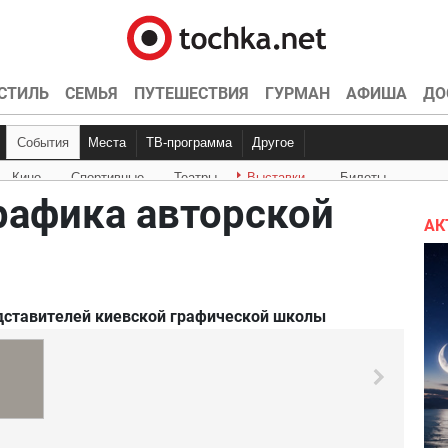
СТИЛЬ
СЕМЬЯ
ПУТЕШЕСТВИЯ
ГУРМАН
АФИША
ДО
События
Места
ТВ-программа
Другое
Кино
Спортивные
Театры
Выставки
Билеты
Куда пойти
Точка контроля
Интервью
Конкурсы
Эксклюзив
Видео
Кон
Ки
Графика авторской
АК
дставителей киевской графической школы