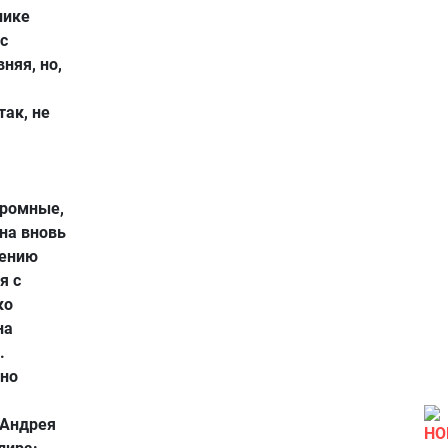
нике
с
няя, но,
ак, не
громные,
на вновь
жению
я с
ко
на
.
нно
 Андрея
НО