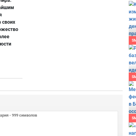
лира:
чайшим
я
 своих
ожество
олее
S
люсти
S
S