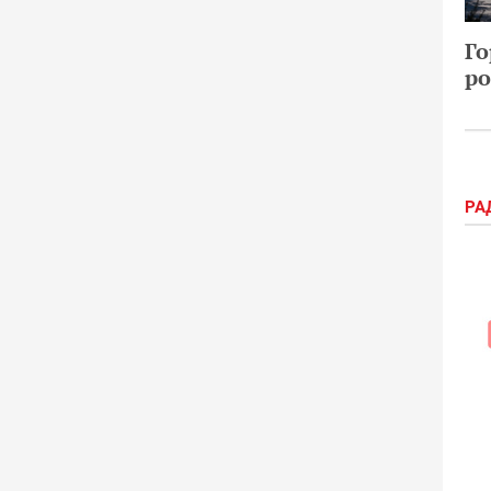
Го
ро
РА