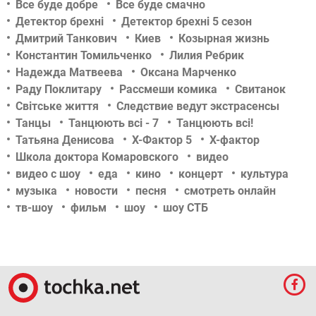
Все буде добре
Все буде смачно
Детектор брехні
Детектор брехні 5 сезон
Дмитрий Танкович
Киев
Козырная жизнь
Константин Томильченко
Лилия Ребрик
Надежда Матвеева
Оксана Марченко
Раду Поклитару
Рассмеши комика
Свитанок
Світське життя
Следствие ведут экстрасенсы
Танцы
Танцюють всі - 7
Танцюють всі!
Татьяна Денисова
Х-Фактор 5
Х-фактор
Школа доктора Комаровского
видео
видео с шоу
еда
кино
концерт
культура
музыка
новости
песня
смотреть онлайн
тв-шоу
фильм
шоу
шоу СТБ