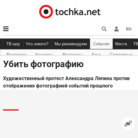
RU
ТВ-шоу
Что нового?
Мы рекомендуем
События
Места
Т
Вечеринки
Концерты
Рестораны
Кино
Спортивные
Новости афиши
Рецензии
Куда пойти
Точка 
Убить фотографию
Художественный протест Александра Ляпина против
отображения фотографией событий прошлого