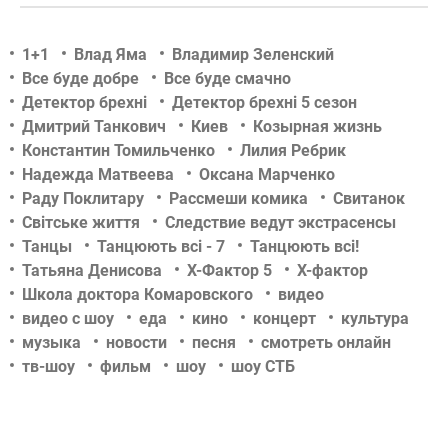
1+1
Влад Яма
Владимир Зеленский
Все буде добре
Все буде смачно
Детектор брехні
Детектор брехні 5 сезон
Дмитрий Танкович
Киев
Козырная жизнь
Константин Томильченко
Лилия Ребрик
Надежда Матвеева
Оксана Марченко
Раду Поклитару
Рассмеши комика
Свитанок
Світське життя
Следствие ведут экстрасенсы
Танцы
Танцюють всі - 7
Танцюють всі!
Татьяна Денисова
Х-Фактор 5
Х-фактор
Школа доктора Комаровского
видео
видео с шоу
еда
кино
концерт
культура
музыка
новости
песня
смотреть онлайн
тв-шоу
фильм
шоу
шоу СТБ