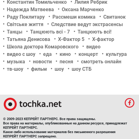
Константин Томильченко
Лилия Ребрик
Надежда Матвеева
Оксана Марченко
Раду Поклитару
Рассмеши комика
Свитанок
Світське життя
Следствие ведут экстрасенсы
Танцы
Танцюють всі - 7
Танцюють всі!
Татьяна Денисова
Х-Фактор 5
Х-фактор
Школа доктора Комаровского
видео
видео с шоу
еда
кино
концерт
культура
музыка
новости
песня
смотреть онлайн
тв-шоу
фильм
шоу
шоу СТБ
© 2009-2023 КЕПРЕЙТ ПАРТНЕРС. Все права защищены.
Все права на материалы, опубликованные на данном ресурсе, принадлежат
КЕПРЕЙТ ПАРТНЕРС.
Какое-либо использование материалов без письменного разрешения
КЕПРЕЙТ ПАРТНЕРС запрещено.