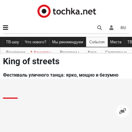
RU
ТВ-шоу
Что нового?
Мы рекомендуем
События
Места
Т
Вечеринки
Концерты
Рестораны
Кино
Спортивные
Новости афиши
Рецензии
Куда пойти
Точка 
King of streets
Фестиваль уличного танца: ярко, мощно и безумно