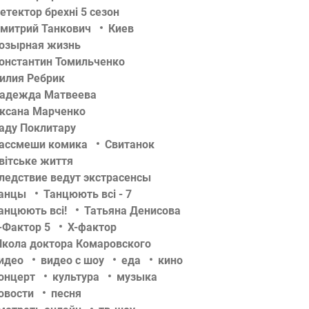
етектор брехні 5 сезон
митрий Танкович
Киев
озырная жизнь
онстантин Томильченко
илия Ребрик
адежда Матвеева
ксана Марченко
аду Поклитару
ассмеши комика
Свитанок
вітське життя
ледствие ведут экстрасенсы
анцы
Танцюють всі - 7
анцюють всі!
Татьяна Денисова
-Фактор 5
Х-фактор
кола доктора Комаровского
идео
видео с шоу
еда
кино
онцерт
культура
музыка
овости
песня