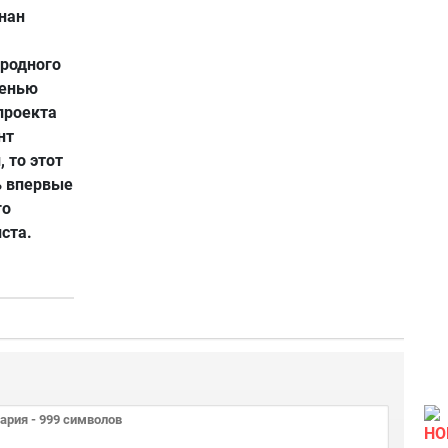
знан
родного
сенью
проекта
нт
 то этот
ь впервые
го
ста.
НО