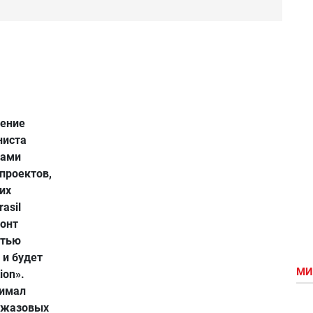
ление
ниста
чами
проектов,
их
asil
монт
стью
 и будет
МИ
ion».
нимал
 джазовых