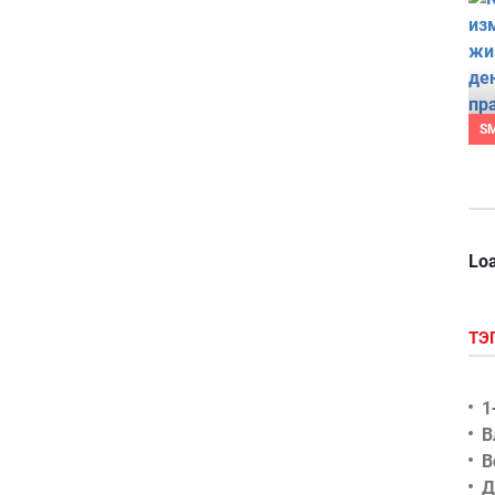
S
Loa
ТЭ
1
В
В
Д