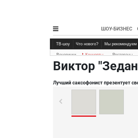
ШОУ-БИЗНЕС
ТВ-шоу
Что нового?
Мы рекомендуем
Вечеринки
Концерты
Рестораны
Новости афиши
Рецензии
Виктор "Зедан
Лучший саксофонист презентует сво