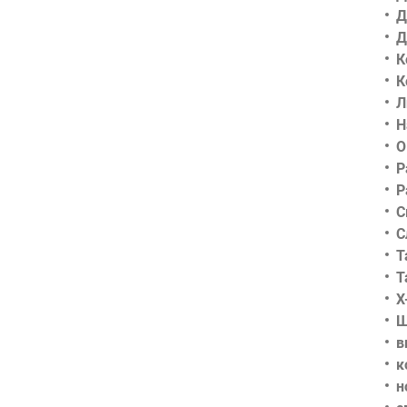
Д
Д
К
К
Л
Н
О
Р
Р
С
С
Т
Т
Х
Ш
в
к
н