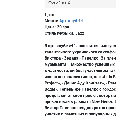
Фото 1 из 2
Дата:
Место:
Арт-клуб 44
Цена:
30 грн.
Стиль Музыки:
Jazz
В арт-клубе «44» состоится выступ
талантливого украинского саксофо
Виктора «Зедана» Павелко. За пле
музыканта – множество успешных 
в частности, он был участником так
известных коллективов, как «Lela Br
Project», «Денис Аду Квинтет», «Ре
Воды». Теперь же Павелко с гордо
представляет свой проект, который
презентован в рамках «New Generat
Виктор Павелко неоднократно при
участие в заметных и популярных