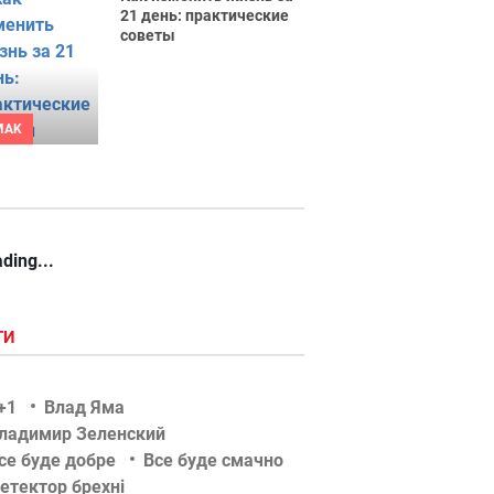
21 день: практические
советы
MAK
ding...
ГИ
+1
Влад Яма
ладимир Зеленский
се буде добре
Все буде смачно
етектор брехні