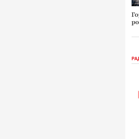
Го
ро
РА