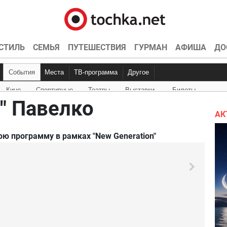
СТИЛЬ
СЕМЬЯ
ПУТЕШЕСТВИЯ
ГУРМАН
АФИША
ДО
События
Места
ТВ-программа
Другое
Кино
Спортивные
Театры
Выставки
Билеты
Куда пойти
Точка контроля
Интервью
Конкурсы
Эксклюзив
Видео
Кон
Ки
" Павелко
АК
ю программу в рамках "New Generation"