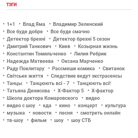
ТЭГИ
1+1
Влад Яма
Владимир Зеленский
Все буде добре
Все буде смачно
Детектор брехні
Детектор брехні 5 сезон
Дмитрий Танкович
Киев
Козырная жизнь
Константин Томильченко
Лилия Ребрик
Надежда Матвеева
Оксана Марченко
Раду Поклитару
Рассмеши комика
Свитанок
Світське життя
Следствие ведут экстрасенсы
Танцы
Танцюють всі - 7
Танцюють всі!
Татьяна Денисова
Х-Фактор 5
Х-фактор
Школа доктора Комаровского
видео
видео с шоу
еда
кино
концерт
культура
музыка
новости
песня
смотреть онлайн
тв-шоу
фильм
шоу
шоу СТБ