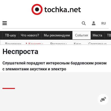
RU
ТВ-шоу
Что нового?
Мы рекомендуем
События
Места
Т
Вечеринки
Концерты
Рестораны
Кино
Спортивные
Новости афиши
Рецензии
Куда пойти
Точка 
Неспроста
Слушателей порадуют интересным бардовским роком
с элементами акустики и электро