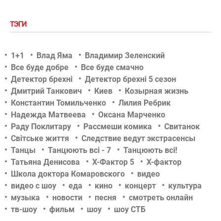
ТЭГИ
1+1
Влад Яма
Владимир Зеленский
Все буде добре
Все буде смачно
Детектор брехні
Детектор брехні 5 сезон
Дмитрий Танкович
Киев
Козырная жизнь
Константин Томильченко
Лилия Ребрик
Надежда Матвеева
Оксана Марченко
Раду Поклитару
Рассмеши комика
Свитанок
Світське життя
Следствие ведут экстрасенсы
Танцы
Танцюють всі - 7
Танцюють всі!
Татьяна Денисова
Х-Фактор 5
Х-фактор
Школа доктора Комаровского
видео
видео с шоу
еда
кино
концерт
культура
музыка
новости
песня
смотреть онлайн
тв-шоу
фильм
шоу
шоу СТБ