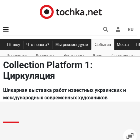
RU
ТВ-шоу
Что нового?
Мы рекомендуем
События
Места
Т
Вечеринки
Концерты
Рестораны
Кино
Спортивные
Новости афиши
Рецензии
Куда пойти
Точка 
Collection Platform 1:
Циркуляция
Шикарная выставка работ известных украинских и
международных современных художников