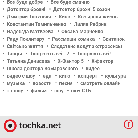
Все буде добре
Все буде смачно
Детектор брехні
Детектор брехні 5 сезон
Дмитрий Танкович
Киев
Козырная жизнь
Константин Томильченко
Лилия Ребрик
Надежда Матвеева
Оксана Марченко
Раду Поклитару
Рассмеши комика
Свитанок
Світське життя
Следствие ведут экстрасенсы
Танцы
Танцюють всі - 7
Танцюють всі!
Татьяна Денисова
Х-Фактор 5
Х-фактор
Школа доктора Комаровского
видео
видео с шоу
еда
кино
концерт
культура
музыка
новости
песня
смотреть онлайн
тв-шоу
фильм
шоу
шоу СТБ