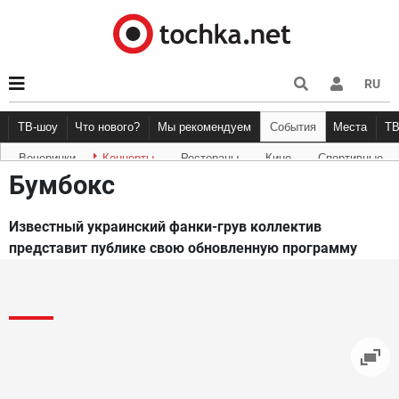
RU
ТВ-шоу
Что нового?
Мы рекомендуем
События
Места
Т
Вечеринки
Концерты
Рестораны
Кино
Спортивные
Новости афиши
Рецензии
Куда пойти
Точка 
Бумбокс
Известный украинский фанки-грув коллектив
представит публике свою обновленную программу