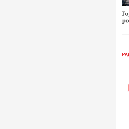
Го
ро
РА