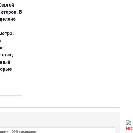
Сергей
актеров. В
уделено
мотра.
а
ие
«танец
олный
торые
НО