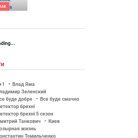
MAK
ding...
ГИ
+1
Влад Яма
ладимир Зеленский
се буде добре
Все буде смачно
етектор брехні
етектор брехні 5 сезон
митрий Танкович
Киев
озырная жизнь
онстантин Томильченко