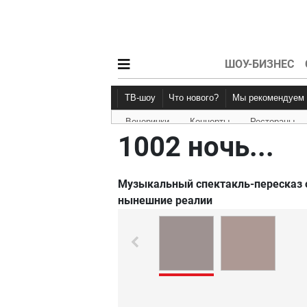
ШОУ-БИЗНЕС
ТВ-шоу
Что нового?
Мы рекомендуем
Вечеринки
Концерты
Рестораны
Новости афиши
Рецензии
1002 ночь...
Музыкальный спектакль-пересказ о
нынешние реалии