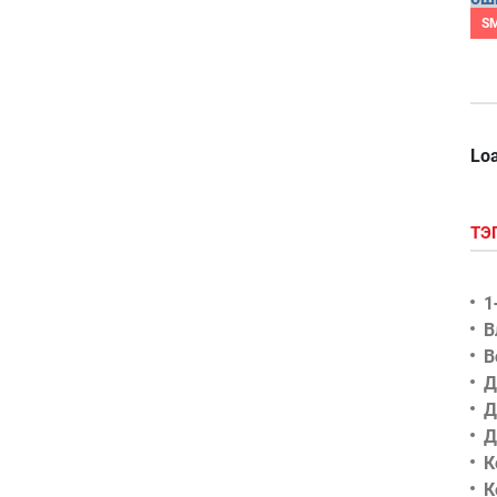
S
Loa
ТЭ
1
В
В
Д
Д
Д
К
К