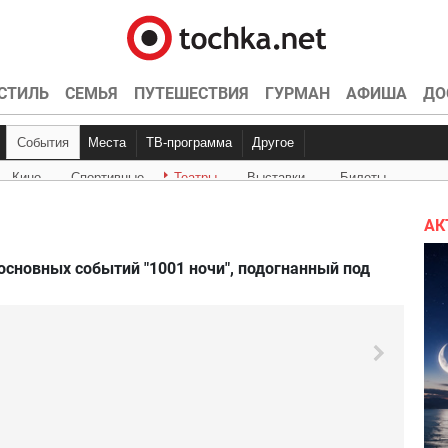
СТИЛЬ
СЕМЬЯ
ПУТЕШЕСТВИЯ
ГУРМАН
АФИША
ДО
События
Места
ТВ-программа
Другое
Кино
Спортивные
Театры
Выставки
Билеты
Куда пойти
Точка контроля
Интервью
Конкурсы
Эксклюзив
Видео
Кон
Ки
АК
сновных событий "1001 ночи", подогнанный под