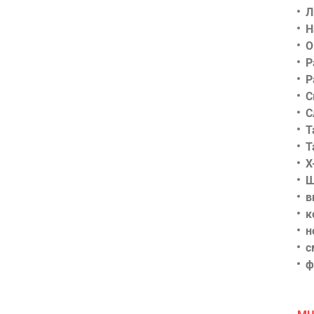
Л
Н
О
Р
Р
С
С
Т
Т
Х
Ш
в
к
н
с
ф