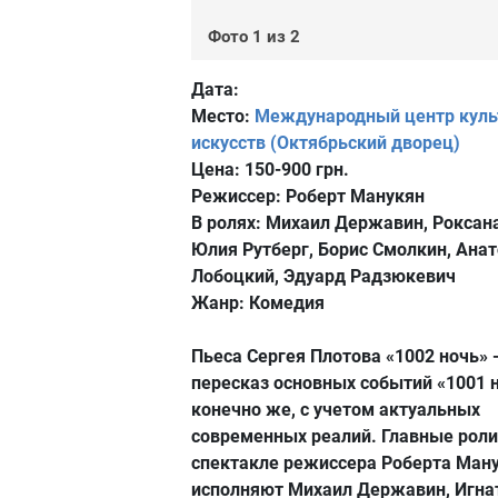
Фото 1 из 2
Дата:
Место:
Международный центр куль
искусств (Октябрьский дворец)
Цена:
150-900 грн.
Режиссер:
Роберт Манукян
В ролях:
Михаил Державин, Роксана
Юлия Рутберг, Борис Смолкин, Ана
Лобоцкий, Эдуард Радзюкевич
Жанр:
Комедия
Пьеса Сергея Плотова «1002 ночь» -
пересказ основных событий «1001 н
конечно же, с учетом актуальных
современных реалий. Главные роли
спектакле режиссера Роберта Ман
исполняют Михаил Державин, Игна