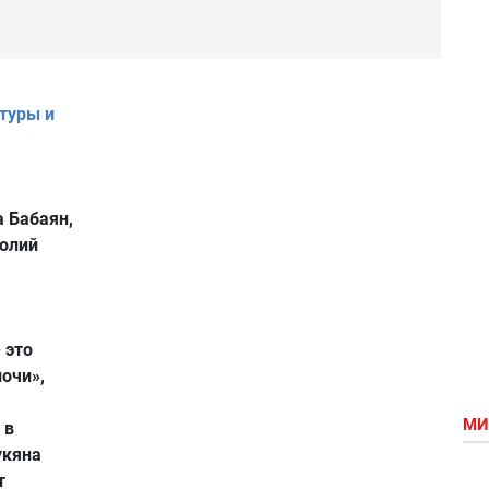
туры и
 Бабаян,
толий
 это
очи»,
МИ
 в
укяна
т