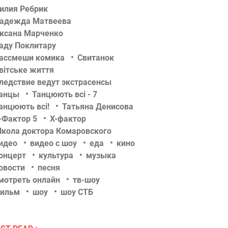
илия Ребрик
адежда Матвеева
ксана Марченко
аду Поклитару
ассмеши комика
Свитанок
вітське життя
ледствие ведут экстрасенсы
анцы
Танцюють всі - 7
анцюють всі!
Татьяна Денисова
-Фактор 5
Х-фактор
кола доктора Комаровского
идео
видео с шоу
еда
кино
онцерт
культура
музыка
овости
песня
мотреть онлайн
тв-шоу
ильм
шоу
шоу СТБ