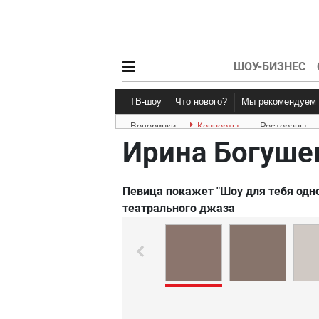
ШОУ-БИЗНЕС
ТВ-шоу
Что нового?
Мы рекомендуем
Вечеринки
Концерты
Рестораны
Новости афиши
Рецензии
Ирина Богуше
Певица покажет "Шоу для тебя одно
театрального джаза