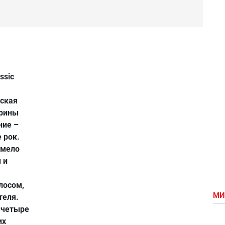
ssic
сская
Ирины
ние –
 рок.
умело
 и
лосом,
МИ
теля.
о четыре
их