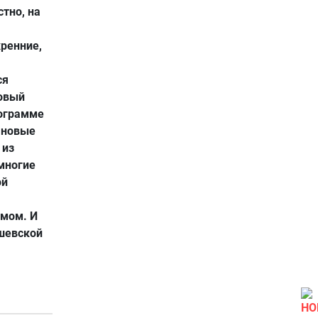
стно, на
ренние,
ся
новый
рограмме
 новые
 из
многие
ой
змом. И
ушевской
НО