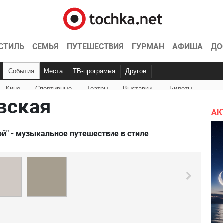
СТИЛЬ
СЕМЬЯ
ПУТЕШЕСТВИЯ
ГУРМАН
АФИША
ДО
События
Места
ТВ-программа
Другое
Кино
Спортивные
Театры
Выставки
Билеты
Куда пойти
Точка контроля
Интервью
Конкурсы
Эксклюзив
Видео
Кон
Ки
вская
АК
й" - музыкальное путешествие в стиле