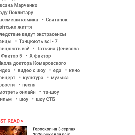
ксана Марченко
аду Поклитару
ассмеши комика
Свитанок
вітське життя
ледствие ведут экстрасенсы
анцы
Танцюють всі - 7
анцюють всі!
Татьяна Денисова
-Фактор 5
Х-фактор
кола доктора Комаровского
идео
видео с шоу
еда
кино
онцерт
культура
музыка
овости
песня
мотреть онлайн
тв-шоу
ильм
шоу
шоу СТБ
ST READ
Гороскоп на 3 серпня
2026 року для всіх