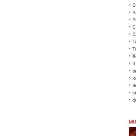
О
Р
Р
С
С
Т
Т
Х
Ш
в
к
н
с
ф
MU