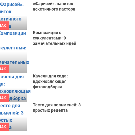
«Фарисей»: напиток
аскетичного пастора
MAK
Композиции с
суккулентами: 9
замечательных идей
MAK
Качели для сада:
вдохновляющая
фотоподборка
MAK
Тесто для пельменей: 3
простых рецепта
MAK