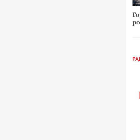
Го
ро
РА