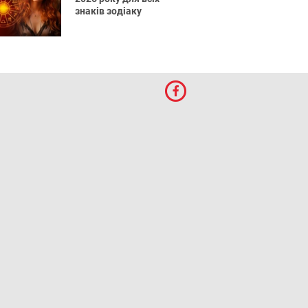
знаків зодіаку