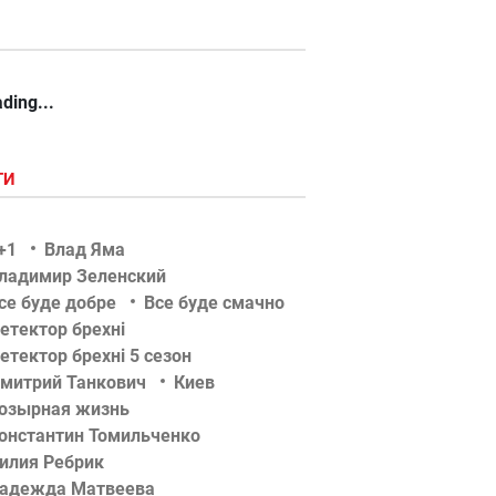
ding...
ГИ
+1
Влад Яма
ладимир Зеленский
се буде добре
Все буде смачно
етектор брехні
етектор брехні 5 сезон
митрий Танкович
Киев
озырная жизнь
онстантин Томильченко
илия Ребрик
адежда Матвеева