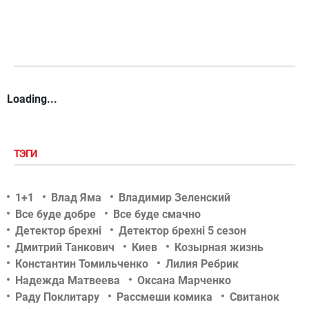
Loading...
ТЭГИ
1+1
Влад Яма
Владимир Зеленский
Все буде добре
Все буде смачно
Детектор брехні
Детектор брехні 5 сезон
Дмитрий Танкович
Киев
Козырная жизнь
Константин Томильченко
Лилия Ребрик
Надежда Матвеева
Оксана Марченко
Раду Поклитару
Рассмеши комика
Свитанок